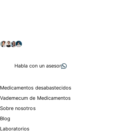
Conéctate con nuestra
comunidad farmacéutica
Explora nuestras soluciones y servicios para el sector
salud y farmacéutico.
+ 2000
proveedores
nos recomiendan
Habla con un asesor
Menú de navegación
Medicamentos desabastecidos
Vademecum de Medicamentos
Sobre nosotros
Blog
Laboratorios