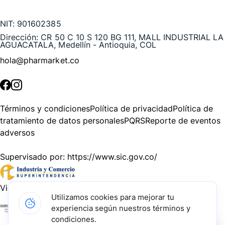
Te puede interesar
NIT:
901602385
Dirección:
CR 50 C 10 S 120 BG 111, MALL INDUSTRIAL LA
AGUACATALA, Medellín - Antioquia, COL
hola@pharmarket.co
©
2026
Pharmarket. Todos los derechos reservados.
Términos y condiciones
Política de privacidad
Política de
tratamiento de datos personales
PQRS
Reporte de eventos
adversos
Supervisado por:
https://www.sic.gov.co/
Vigilado por:
https://www.dssa.gov.co/
Utilizamos cookies para mejorar tu
experiencia según nuestros términos y
Gracias a nuestros impulsadores, podemos presentarte la
condiciones.