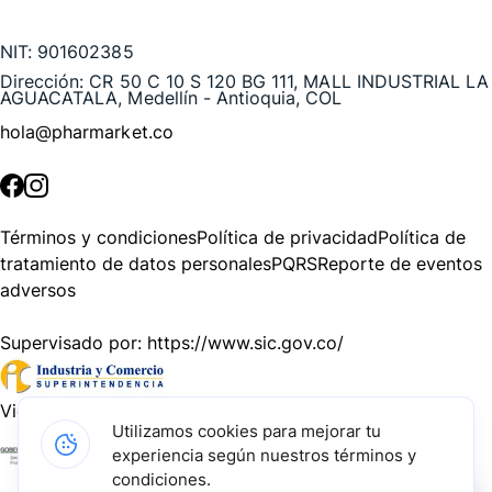
Te puede interesar
NIT:
901602385
Dirección:
CR 50 C 10 S 120 BG 111, MALL INDUSTRIAL LA
AGUACATALA, Medellín - Antioquia, COL
hola@pharmarket.co
©
2026
Pharmarket. Todos los derechos reservados.
Términos y condiciones
Política de privacidad
Política de
tratamiento de datos personales
PQRS
Reporte de eventos
adversos
Supervisado por:
https://www.sic.gov.co/
Vigilado por:
https://www.dssa.gov.co/
Utilizamos cookies para mejorar tu
experiencia según nuestros términos y
Gracias a nuestros impulsadores, podemos presentarte la
condiciones.