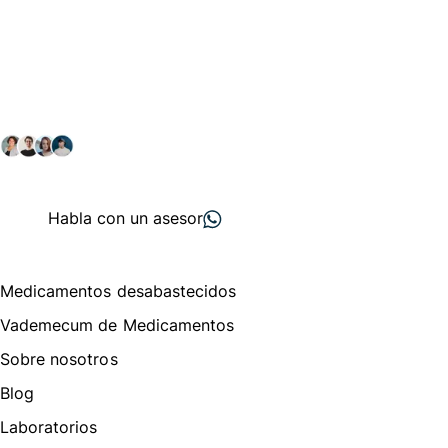
Conéctate con nuestra
comunidad farmacéutica
Explora nuestras soluciones y servicios para el sector
salud y farmacéutico.
+ 2000
proveedores
nos recomiendan
Habla con un asesor
Menú de navegación
Medicamentos desabastecidos
Vademecum de Medicamentos
Sobre nosotros
Blog
Laboratorios