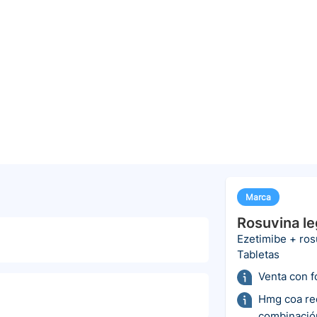
Marca
Rosuvina le
Ezetimibe + ros
Tabletas
Venta con 
Hmg coa red
combinació