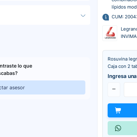
lípidos mod
CUM: 2004
Legran
INVIMA
Rosuvina leg
traste lo que
Caja con 2 ta
scabas?
Ingresa una
tar asesor