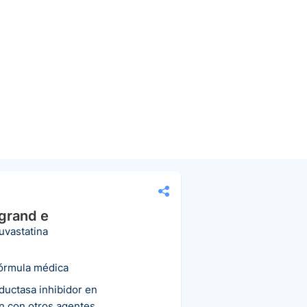
grand e
uvastatina
fórmula médica
uctasa inhibidor en
n con otros agentes