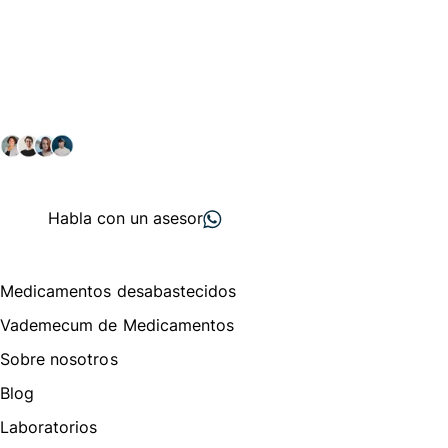
Conéctate con nuestra
comunidad farmacéutica
Explora nuestras soluciones y servicios para el sector
salud y farmacéutico.
+ 2000
proveedores
nos recomiendan
Habla con un asesor
Menú de navegación
Medicamentos desabastecidos
Vademecum de Medicamentos
Sobre nosotros
Blog
Laboratorios