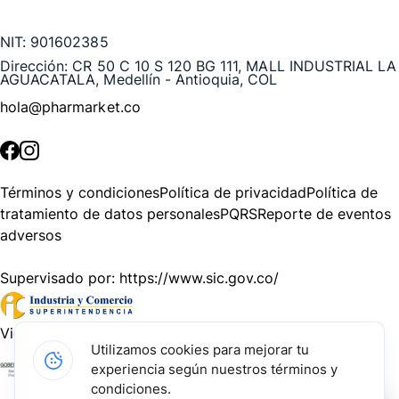
Te puede interesar
NIT:
901602385
Dirección:
CR 50 C 10 S 120 BG 111, MALL INDUSTRIAL LA
AGUACATALA, Medellín - Antioquia, COL
hola@pharmarket.co
©
2026
Pharmarket. Todos los derechos reservados.
Términos y condiciones
Política de privacidad
Política de
tratamiento de datos personales
PQRS
Reporte de eventos
adversos
Supervisado por:
https://www.sic.gov.co/
Vigilado por:
https://www.dssa.gov.co/
Utilizamos cookies para mejorar tu
experiencia según nuestros términos y
Gracias a nuestros impulsadores, podemos presentarte la
condiciones.