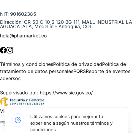
Te puede interesar
NIT:
901602385
Dirección:
CR 50 C 10 S 120 BG 111, MALL INDUSTRIAL LA
AGUACATALA, Medellín - Antioquia, COL
hola@pharmarket.co
©
2026
Pharmarket. Todos los derechos reservados.
Términos y condiciones
Política de privacidad
Política de
tratamiento de datos personales
PQRS
Reporte de eventos
adversos
Supervisado por:
https://www.sic.gov.co/
Vigilado por:
https://www.dssa.gov.co/
Utilizamos cookies para mejorar tu
experiencia según nuestros términos y
Gracias a nuestros impulsadores, podemos presentarte la
condiciones.