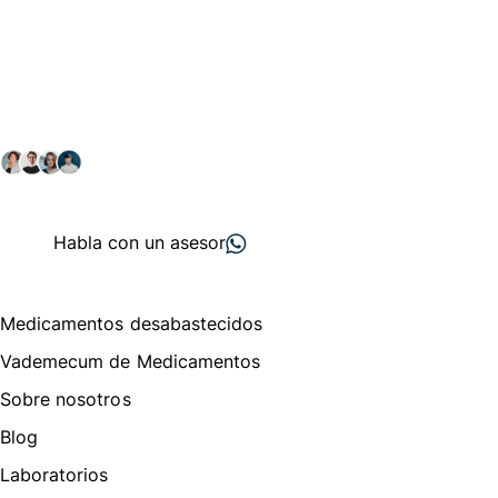
Conéctate con nuestra
comunidad farmacéutica
Explora nuestras soluciones y servicios para el sector
salud y farmacéutico.
+ 2000
proveedores
nos recomiendan
Habla con un asesor
Menú de navegación
Medicamentos desabastecidos
Vademecum de Medicamentos
Sobre nosotros
Blog
Laboratorios