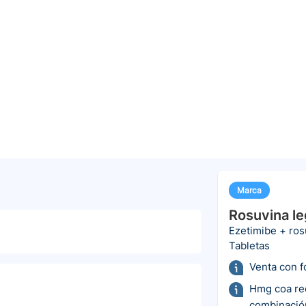
Marca
Rosuvina le
Ezetimibe + ros
Tabletas
Venta con 
Hmg coa red
combinació