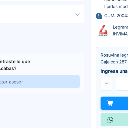
lípidos mod
CUM: 2004
Legran
INVIMA
Rosuvina leg
traste lo que
Caja con 287 
scabas?
Ingresa una
tar asesor