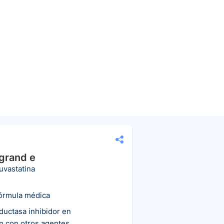
grand e
uvastatina
fórmula médica
uctasa inhibidor en
n con otros agentes