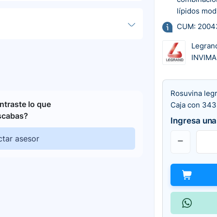
lípidos mod
CUM: 2004
Legran
INVIMA
Rosuvina leg
traste lo que
Caja con 343
scabas?
Ingresa una
tar asesor