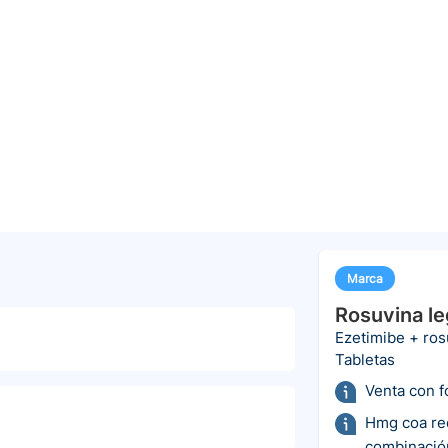
Marca
Rosuvina le
Ezetimibe + ros
Tabletas
Venta con 
Hmg coa red
combinació