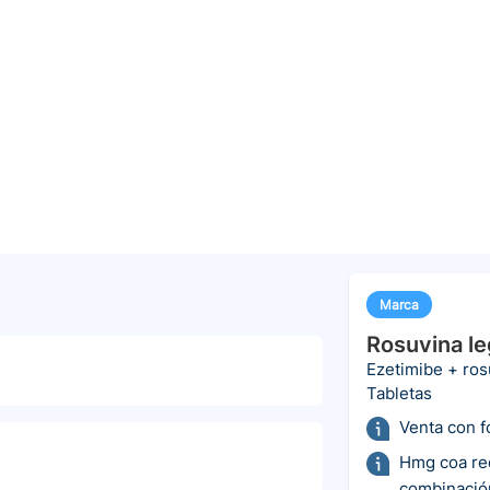
Marca
Rosuvina le
Ezetimibe + ros
Tabletas
Venta con 
Hmg coa red
combinació