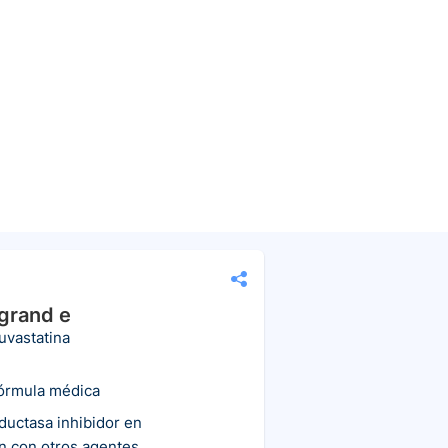
grand e
uvastatina
fórmula médica
uctasa inhibidor en
n con otros agentes