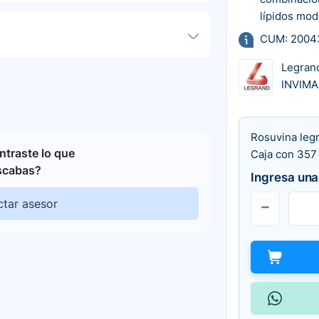
lípidos mod
CUM: 2004
Legran
INVIMA
Rosuvina leg
traste lo que
Caja con 357 
scabas?
Ingresa una
tar asesor