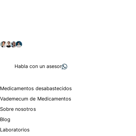
Conéctate con nuestra
comunidad farmacéutica
Explora nuestras soluciones y servicios para el sector
salud y farmacéutico.
+ 2000
proveedores
nos recomiendan
Habla con un asesor
Menú de navegación
Medicamentos desabastecidos
Vademecum de Medicamentos
Sobre nosotros
Blog
Laboratorios