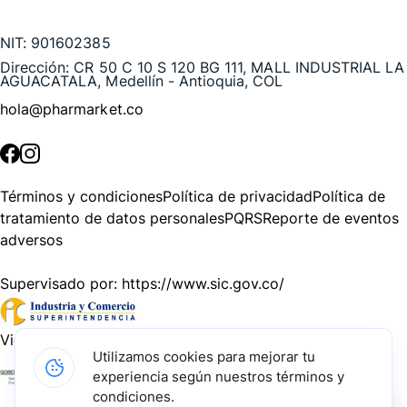
Te puede interesar
NIT:
901602385
Dirección:
CR 50 C 10 S 120 BG 111, MALL INDUSTRIAL LA
AGUACATALA, Medellín - Antioquia, COL
hola@pharmarket.co
©
2026
Pharmarket. Todos los derechos reservados.
Términos y condiciones
Política de privacidad
Política de
tratamiento de datos personales
PQRS
Reporte de eventos
adversos
Supervisado por:
https://www.sic.gov.co/
Vigilado por:
https://www.dssa.gov.co/
Utilizamos cookies para mejorar tu
experiencia según nuestros términos y
Gracias a nuestros impulsadores, podemos presentarte la
condiciones.