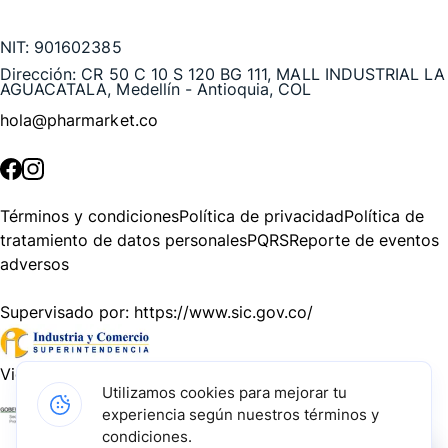
Te puede interesar
NIT:
901602385
Dirección:
CR 50 C 10 S 120 BG 111, MALL INDUSTRIAL LA
AGUACATALA, Medellín - Antioquia, COL
hola@pharmarket.co
©
2026
Pharmarket. Todos los derechos reservados.
Términos y condiciones
Política de privacidad
Política de
tratamiento de datos personales
PQRS
Reporte de eventos
adversos
Supervisado por:
https://www.sic.gov.co/
Vigilado por:
https://www.dssa.gov.co/
Utilizamos cookies para mejorar tu
experiencia según nuestros términos y
Gracias a nuestros impulsadores, podemos presentarte la
condiciones.