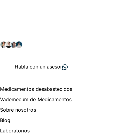
Conéctate con nuestra
comunidad farmacéutica
Explora nuestras soluciones y servicios para el sector
salud y farmacéutico.
+ 2000
proveedores
nos recomiendan
Habla con un asesor
Menú de navegación
Medicamentos desabastecidos
Vademecum de Medicamentos
Sobre nosotros
Blog
Laboratorios