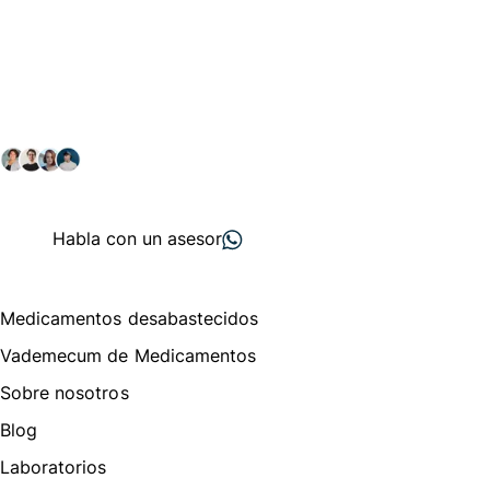
Conéctate con nuestra
comunidad farmacéutica
Explora nuestras soluciones y servicios para el sector
salud y farmacéutico.
+ 2000
proveedores
nos recomiendan
Habla con un asesor
Menú de navegación
Medicamentos desabastecidos
Vademecum de Medicamentos
Sobre nosotros
Blog
Laboratorios