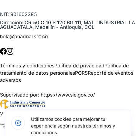
Te puede interesar
NIT:
901602385
Dirección:
CR 50 C 10 S 120 BG 111, MALL INDUSTRIAL LA
AGUACATALA, Medellín - Antioquia, COL
hola@pharmarket.co
©
2026
Pharmarket. Todos los derechos reservados.
Términos y condiciones
Política de privacidad
Política de
tratamiento de datos personales
PQRS
Reporte de eventos
adversos
Supervisado por:
https://www.sic.gov.co/
Vigilado por:
https://www.dssa.gov.co/
Utilizamos cookies para mejorar tu
experiencia según nuestros términos y
Gracias a nuestros impulsadores, podemos presentarte la
condiciones.