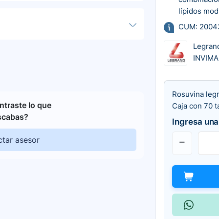
lípidos mod
CUM: 2004
Legran
INVIMA
Rosuvina leg
traste lo que
Caja con 70 t
scabas?
Ingresa una
tar asesor