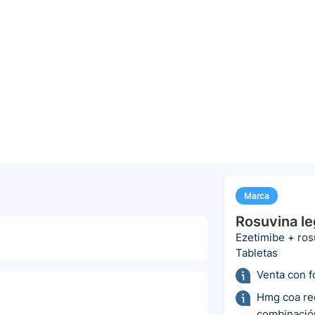
Marca
Rosuvina le
Ezetimibe + ros
Tabletas
Venta con 
Hmg coa red
combinació