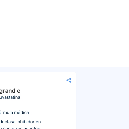
grand e
uvastatina
fórmula médica
uctasa inhibidor en
n con otros agentes