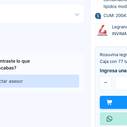
lípidos mod
CUM: 2004
Legran
INVIMA
Rosuvina leg
traste lo que
Caja con 77 t
scabas?
Ingresa una
tar asesor