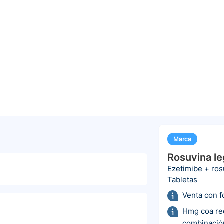
Marca
Rosuvina le
Ezetimibe + ros
Tabletas
Venta con 
Hmg coa red
combinació