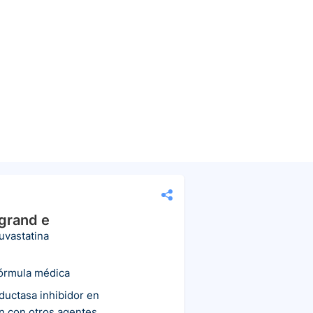
grand e
uvastatina
fórmula médica
uctasa inhibidor en
n con otros agentes