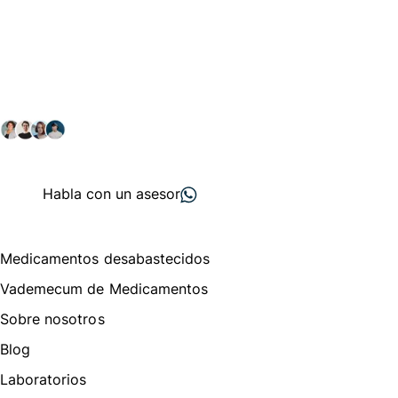
Conéctate con nuestra
comunidad farmacéutica
Explora nuestras soluciones y servicios para el sector
salud y farmacéutico.
+ 2000
proveedores
nos recomiendan
Habla con un asesor
Menú de navegación
Medicamentos desabastecidos
Vademecum de Medicamentos
Sobre nosotros
Blog
Laboratorios