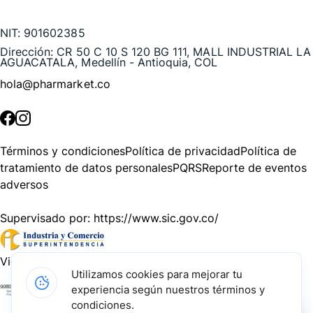
Te puede interesar
NIT:
901602385
Dirección:
CR 50 C 10 S 120 BG 111, MALL INDUSTRIAL LA
AGUACATALA, Medellín - Antioquia, COL
hola@pharmarket.co
©
2026
Pharmarket. Todos los derechos reservados.
Términos y condiciones
Política de privacidad
Política de
tratamiento de datos personales
PQRS
Reporte de eventos
adversos
Supervisado por:
https://www.sic.gov.co/
Vigilado por:
https://www.dssa.gov.co/
Utilizamos cookies para mejorar tu
experiencia según nuestros términos y
Gracias a nuestros impulsadores, podemos presentarte la
condiciones.