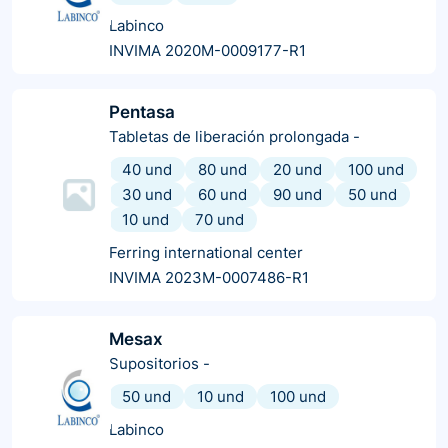
Labinco
INVIMA 2020M-0009177-R1
Pentasa
Tabletas de liberación prolongada
-
40 und
80 und
20 und
100 und
30 und
60 und
90 und
50 und
10 und
70 und
Ferring international center
INVIMA 2023M-0007486-R1
Mesax
Supositorios
-
50 und
10 und
100 und
Labinco