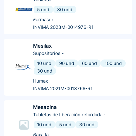
5 und
30 und
Farmaser
INVIMA 2023M-0014976-R1
Mesilax
Supositorios
-
10 und
90 und
60 und
100 und
30 und
Humax
INVIMA 2021M-0013766-R1
Mesazina
Tabletas de liberación retardada
-
10 und
5 und
30 und
Baxalta