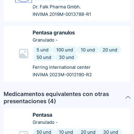
Dr. Falk Pharma Gmbh.
INVIMA 2019M-0013788-R1
Pentasa granulos
Granulado
-
5 und
100 und
10 und
20 und
50 und
30 und
Ferring international center
INVIMA 2023M-0012190-R2
Medicamentos equivalentes con otras
presentaciones (
4
)
Pentasa
Granulado
-
50 und
10 und
20 und
30 und