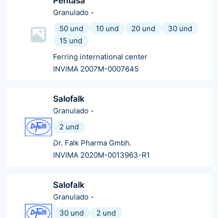
Pentasa
Granulado
-
50 und
10 und
20 und
30 und
15 und
Ferring international center
INVIMA 2007M-0007645
Salofalk
Granulado
-
2 und
Dr. Falk Pharma Gmbh.
INVIMA 2020M-0013963-R1
Salofalk
Granulado
-
30 und
2 und