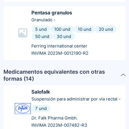
Pentasa granulos
Granulado
-
5 und
100 und
10 und
20 und
50 und
30 und
Ferring international center
INVIMA 2023M-0012190-R2
Medicamentos equivalentes con otras
formas (
14
)
Salofalk
Suspensión para administrar por vía rectal
-
7 und
Dr. Falk Pharma Gmbh.
INVIMA 2023M-007482-R3