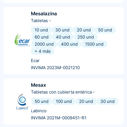
Mesalazina
Tabletas
-
10 und
30 und
20 und
50 und
60 und
40 und
250 und
2000 und
400 und
1500 und
+
4
más
Ecar
INVIMA 2023M-0021210
Mesax
Tabletas con cubierta entérica
-
50 und
100 und
20 und
30 und
Labinco
INVIMA 2021M-0009451-R1