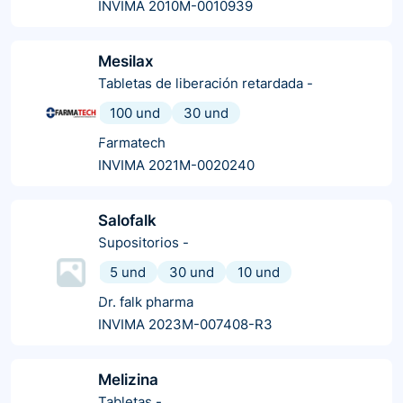
INVIMA 2010M-0010939
Mesilax
Tabletas de liberación retardada
-
100 und
30 und
Farmatech
INVIMA 2021M-0020240
Salofalk
Supositorios
-
5 und
30 und
10 und
Dr. falk pharma
INVIMA 2023M-007408-R3
Melizina
Tabletas
-