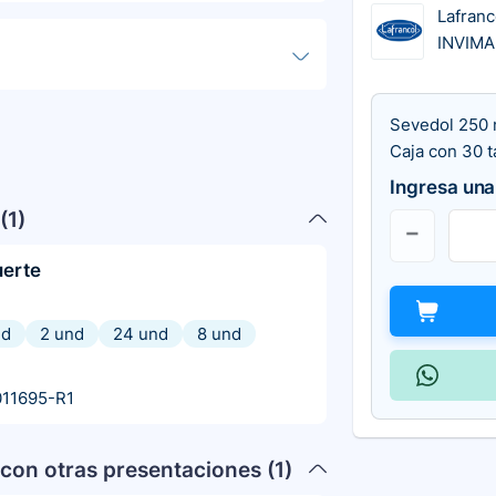
Lafranc
INVIMA
Sevedol 250 
Caja con 30 t
Ingresa una
(
1
)
uerte
nd
2 und
24 und
8 und
11695-R1
con otras presentaciones (
1
)