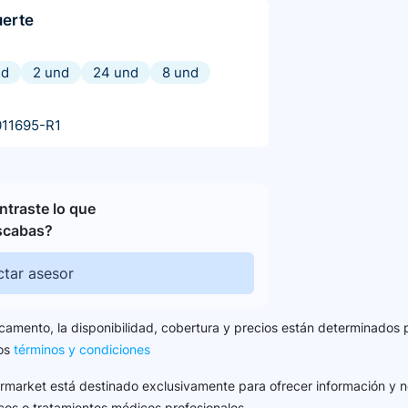
uerte
nd
2 und
24 und
8 und
11695-R1
traste lo que
scabas?
tar asesor
camento, la disponibilidad, cobertura y precios están determinados 
los
términos y condiciones
harmarket está destinado exclusivamente para ofrecer información y n
cos o tratamientos médicos profesionales...