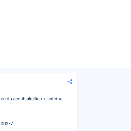
cido acetilsalicílico + cafeína
4092-7