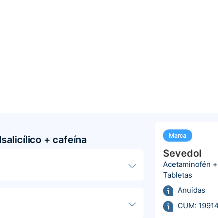
Marca
alicílico + cafeína
Sevedol
Acetaminofén + á
Tabletas
Anuidas
CUM: 1991