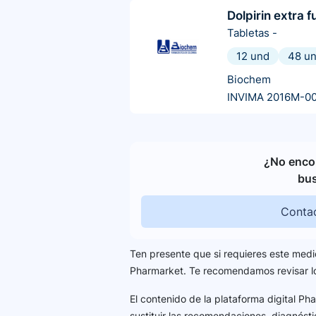
Dolpirin extra f
Tabletas
-
12 und
48 u
Biochem
INVIMA 2016M-00
¿No encon
bu
Contac
Ten presente que si requieres este medi
Pharmarket. Te recomendamos revisar 
El contenido de la plataforma digital P
sustituir las recomendaciones, diagnósti