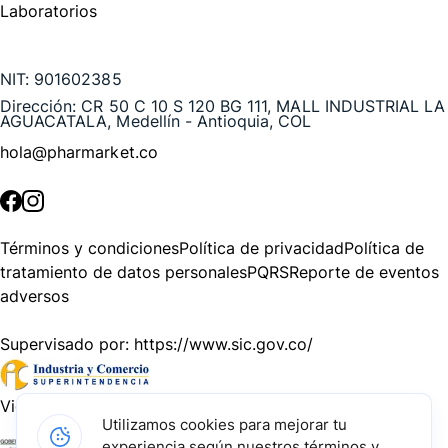
Laboratorios
Te puede interesar
NIT:
901602385
Dirección:
CR 50 C 10 S 120 BG 111, MALL INDUSTRIAL LA
AGUACATALA, Medellín - Antioquia, COL
hola@pharmarket.co
©
2026
Pharmarket. Todos los derechos reservados.
Términos y condiciones
Política de privacidad
Política de
tratamiento de datos personales
PQRS
Reporte de eventos
adversos
Supervisado por:
https://www.sic.gov.co/
Vigilado por:
https://www.dssa.gov.co/
Utilizamos cookies para mejorar tu
experiencia según nuestros términos y