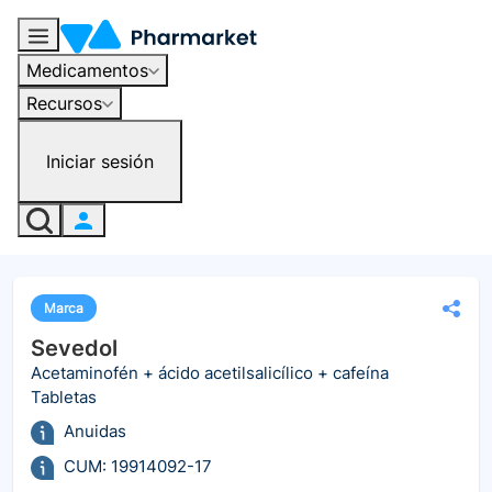
Medicamentos
Recursos
Iniciar sesión
Marca
Sevedol
Acetaminofén + ácido acetilsalicílico + cafeína
Tabletas
Anuidas
CUM: 19914092-17