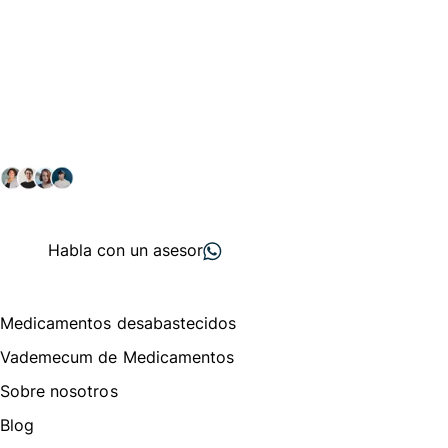
Conéctate con nuestra
comunidad farmacéutica
Explora nuestras soluciones y servicios para el sector
salud y farmacéutico.
+ 2000
proveedores
nos recomiendan
Habla con un asesor
Menú de navegación
Medicamentos desabastecidos
Vademecum de Medicamentos
Sobre nosotros
Blog