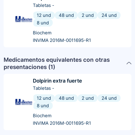
Tabletas
-
12 und
48 und
2 und
24 und
8 und
Biochem
INVIMA 2016M-0011695-R1
Medicamentos equivalentes con otras
presentaciones (
1
)
Dolpirin extra fuerte
Tabletas
-
12 und
48 und
2 und
24 und
8 und
Biochem
INVIMA 2016M-0011695-R1