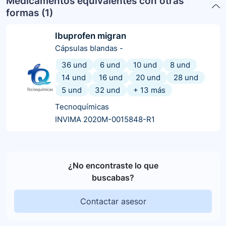
Medicamentos equivalentes con otras
formas (
1
)
Ibuprofen migran
Cápsulas blandas
-
36 und
6 und
10 und
8 und
14 und
16 und
20 und
28 und
5 und
32 und
+
13
más
Tecnoquímicas
INVIMA 2020M-0015848-R1
¿No encontraste lo que
buscabas?
Contactar asesor