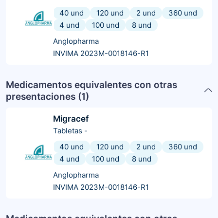
40 und
120 und
2 und
360 und
4 und
100 und
8 und
Anglopharma
INVIMA 2023M-0018146-R1
Medicamentos equivalentes con otras
presentaciones (
1
)
Migracef
Tabletas
-
40 und
120 und
2 und
360 und
4 und
100 und
8 und
Anglopharma
INVIMA 2023M-0018146-R1