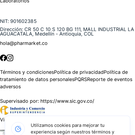
Laboratorios
Te puede interesar
NIT:
901602385
Dirección:
CR 50 C 10 S 120 BG 111, MALL INDUSTRIAL LA
AGUACATALA, Medellín - Antioquia, COL
hola@pharmarket.co
©
2026
Pharmarket. Todos los derechos reservados.
Términos y condiciones
Política de privacidad
Política de
tratamiento de datos personales
PQRS
Reporte de eventos
adversos
Supervisado por:
https://www.sic.gov.co/
Vigilado por:
https://www.dssa.gov.co/
Utilizamos cookies para mejorar tu
experiencia según nuestros términos y