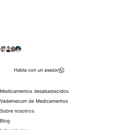
Conéctate con nuestra
comunidad farmacéutica
Explora nuestras soluciones y servicios para el sector
salud y farmacéutico.
+ 2000
proveedores
nos recomiendan
Habla con un asesor
Menú de navegación
Medicamentos desabastecidos
Vademecum de Medicamentos
Sobre nosotros
Blog