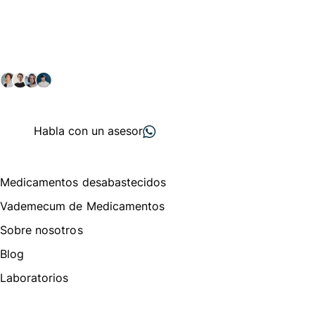
Conéctate con nuestra
comunidad farmacéutica
Explora nuestras soluciones y servicios para el sector
salud y farmacéutico.
+ 2000
proveedores
nos recomiendan
Habla con un asesor
Menú de navegación
Medicamentos desabastecidos
Vademecum de Medicamentos
Sobre nosotros
Blog
Laboratorios
Te puede interesar