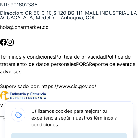
NIT:
901602385
Dirección:
CR 50 C 10 S 120 BG 111, MALL INDUSTRIAL LA
AGUACATALA, Medellín - Antioquia, COL
hola@pharmarket.co
©
2026
Pharmarket. Todos los derechos reservados.
Términos y condiciones
Política de privacidad
Política de
tratamiento de datos personales
PQRS
Reporte de eventos
adversos
Supervisado por:
https://www.sic.gov.co/
Vigilado por:
https://www.dssa.gov.co/
Utilizamos cookies para mejorar tu
experiencia según nuestros términos y
Gracias a nuestros impulsadores, podemos presentarte la
condiciones.
solución tecnológica más avanzada para resolver los