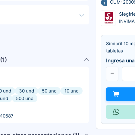
CUM: 2000
Siegfri
INVIMA
Simipril 10 m
tabletas
(
1
)
Ingresa una
0 und
30 und
50 und
10 und
 und
500 und
010587