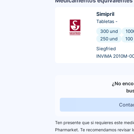
Medicamentos equivalentes 
Simipril
Tabletas
-
300 und
100
250 und
100
Siegfried
INVIMA 2010M-0
¿No encon
bu
Contac
Ten presente que si requieres este medi
Pharmarket. Te recomendamos revisar 