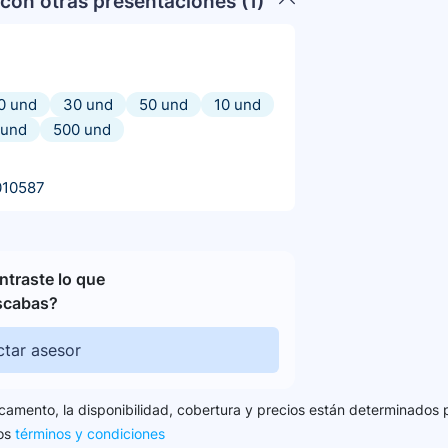
con otras presentaciones (
1
)
0 und
30 und
50 und
10 und
 und
500 und
010587
traste lo que
scabas?
tar asesor
camento, la disponibilidad, cobertura y precios están determinados 
los
términos y condiciones