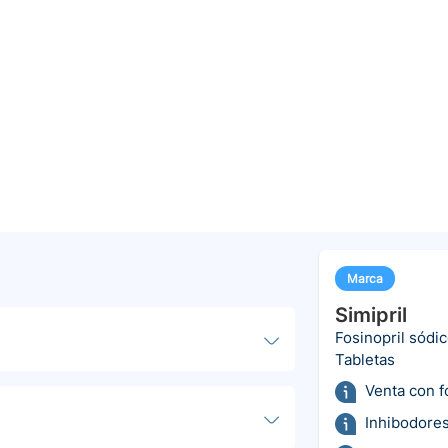
Marca
Simipril
Fosinopril sódi
Tabletas
Venta con 
Inhibodores