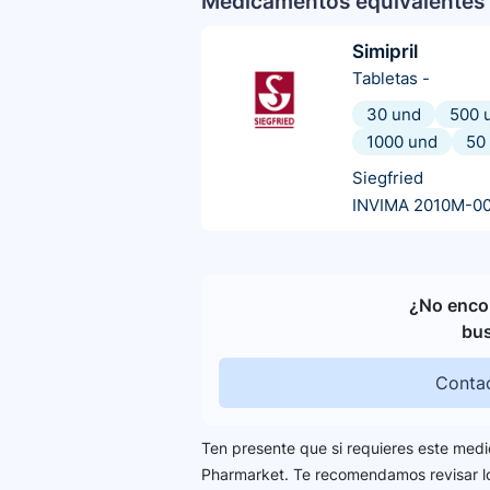
Medicamentos equivalentes 
Simipril
Tabletas
-
30 und
500 
1000 und
50
Siegfried
INVIMA 2010M-0
¿No encon
bu
Contac
Ten presente que si requieres este medi
Pharmarket. Te recomendamos revisar 