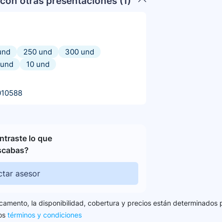
con otras presentaciones (
1
)
und
250 und
300 und
 und
10 und
010588
traste lo que
scabas?
tar asesor
camento, la disponibilidad, cobertura y precios están determinados 
los
términos y condiciones