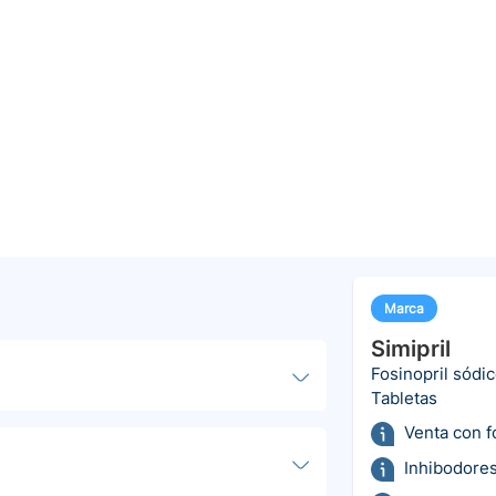
Marca
Simipril
Fosinopril sódi
Tabletas
Venta con 
Inhibodores