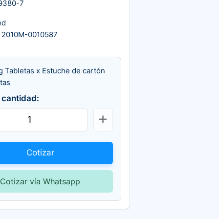
9380-7
ed
 2010M-0010587
g Tabletas x Estuche de cartón
tas
 cantidad:
Cotizar
Cotizar vía Whatsapp