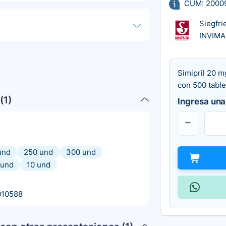
CUM: 2000
Siegfri
INVIMA
Simipril 20 m
con 500 table
(
1
)
Ingresa una
und
250 und
300 und
 und
10 und
010588