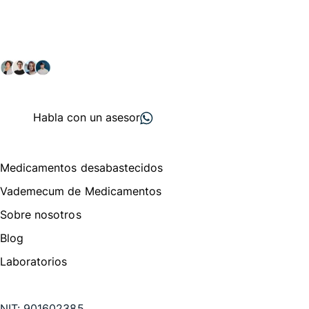
comunidad farmacéutica
Explora nuestras soluciones y servicios para el sector
salud y farmacéutico.
+ 2000
proveedores
nos recomiendan
Habla con un asesor
Menú de navegación
Medicamentos desabastecidos
Vademecum de Medicamentos
Sobre nosotros
Blog
Laboratorios
Te puede interesar
NIT:
901602385