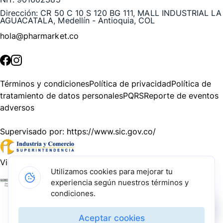
Dirección:
CR 50 C 10 S 120 BG 111, MALL INDUSTRIAL LA
AGUACATALA, Medellín - Antioquia, COL
hola@pharmarket.co
©
2026
Pharmarket. Todos los derechos reservados.
Términos y condiciones
Política de privacidad
Política de
tratamiento de datos personales
PQRS
Reporte de eventos
adversos
Supervisado por:
https://www.sic.gov.co/
Vigilado por:
https://www.dssa.gov.co/
Utilizamos cookies para mejorar tu
experiencia según nuestros términos y
Gracias a nuestros impulsadores, podemos presentarte la
condiciones.
solución tecnológica más avanzada para resolver los
desafíos farmacéuticos de la actualidad.
Aceptar cookies