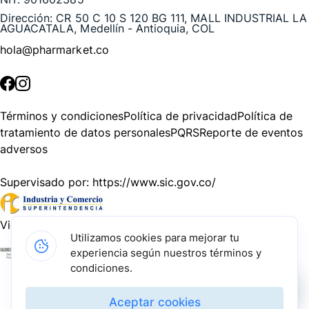
Dirección:
CR 50 C 10 S 120 BG 111, MALL INDUSTRIAL LA
AGUACATALA, Medellín - Antioquia, COL
hola@pharmarket.co
©
2026
Pharmarket. Todos los derechos reservados.
Términos y condiciones
Política de privacidad
Política de
tratamiento de datos personales
PQRS
Reporte de eventos
adversos
Supervisado por:
https://www.sic.gov.co/
Vigilado por:
https://www.dssa.gov.co/
Utilizamos cookies para mejorar tu
experiencia según nuestros términos y
Gracias a nuestros impulsadores, podemos presentarte la
condiciones.
solución tecnológica más avanzada para resolver los
desafíos farmacéuticos de la actualidad.
Aceptar cookies