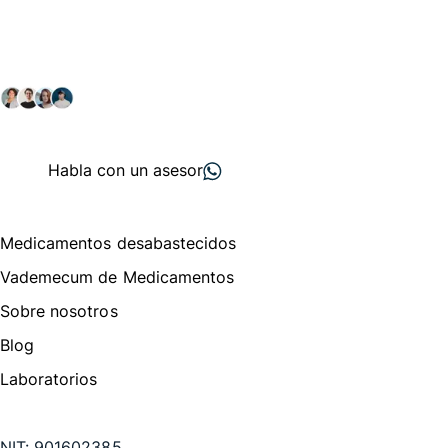
comunidad farmacéutica
Explora nuestras soluciones y servicios para el sector
salud y farmacéutico.
+ 2000
proveedores
nos recomiendan
Habla con un asesor
Menú de navegación
Medicamentos desabastecidos
Vademecum de Medicamentos
Sobre nosotros
Blog
Laboratorios
Te puede interesar
NIT:
901602385