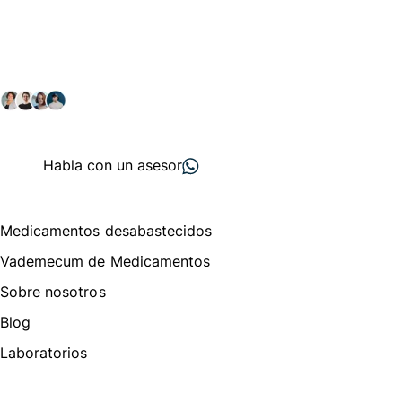
Conéctate con nuestra
comunidad farmacéutica
Explora nuestras soluciones y servicios para el sector
salud y farmacéutico.
+ 2000
proveedores
nos recomiendan
Habla con un asesor
Menú de navegación
Medicamentos desabastecidos
Vademecum de Medicamentos
Sobre nosotros
Blog
Laboratorios
Te puede interesar