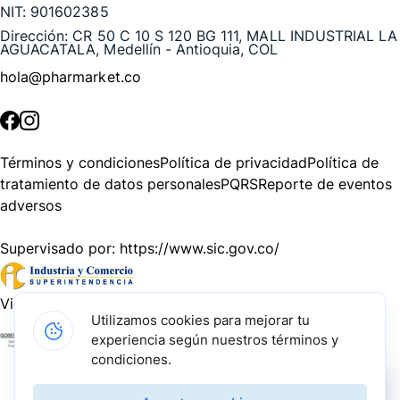
NIT:
901602385
Dirección:
CR 50 C 10 S 120 BG 111, MALL INDUSTRIAL LA
AGUACATALA, Medellín - Antioquia, COL
hola@pharmarket.co
©
2026
Pharmarket. Todos los derechos reservados.
Términos y condiciones
Política de privacidad
Política de
tratamiento de datos personales
PQRS
Reporte de eventos
adversos
Supervisado por:
https://www.sic.gov.co/
Vigilado por:
https://www.dssa.gov.co/
Utilizamos cookies para mejorar tu
experiencia según nuestros términos y
Gracias a nuestros impulsadores, podemos presentarte la
condiciones.
solución tecnológica más avanzada para resolver los