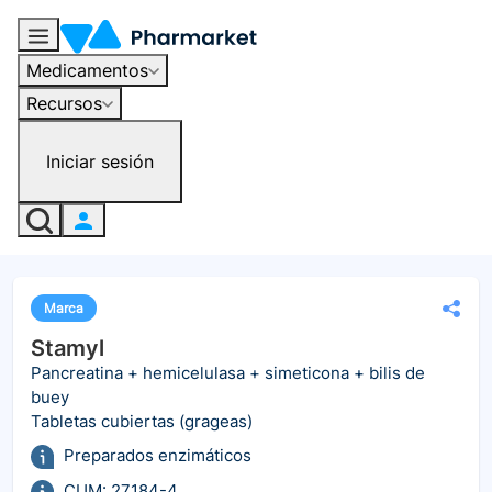
Medicamentos
Recursos
Iniciar sesión
Marca
Stamyl
Pancreatina + hemicelulasa + simeticona + bilis de
buey
Tabletas cubiertas (grageas)
Preparados enzimáticos
CUM: 27184-4