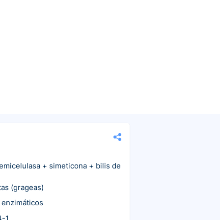
emicelulasa + simeticona + bilis de
tas (grageas)
 enzimáticos
4-1