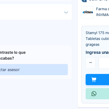
Farma 
INVIMA
Stamyl 175 m
Tabletas cubi
grageas
Ingresa una
traste lo que
scabas?
tar asesor