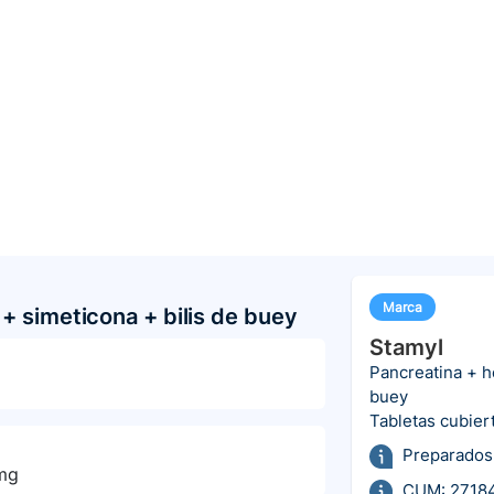
Marca
+ simeticona + bilis de buey
Stamyl
Pancreatina + h
buey
Tabletas cubier
Preparados
mg
CUM: 2718