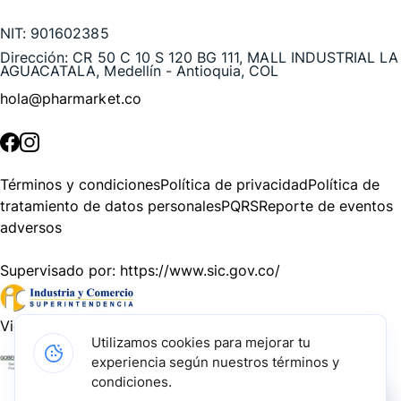
NIT:
901602385
Dirección:
CR 50 C 10 S 120 BG 111, MALL INDUSTRIAL LA
AGUACATALA, Medellín - Antioquia, COL
hola@pharmarket.co
©
2026
Pharmarket. Todos los derechos reservados.
Términos y condiciones
Política de privacidad
Política de
tratamiento de datos personales
PQRS
Reporte de eventos
adversos
Supervisado por:
https://www.sic.gov.co/
Vigilado por:
https://www.dssa.gov.co/
Utilizamos cookies para mejorar tu
experiencia según nuestros términos y
Gracias a nuestros impulsadores, podemos presentarte la
condiciones.