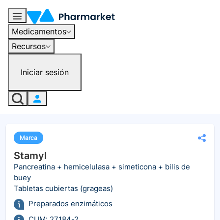
Medicamentos
Recursos
Iniciar sesión
Marca
Stamyl
Pancreatina + hemicelulasa + simeticona + bilis de
buey
Tabletas cubiertas (grageas)
Preparados enzimáticos
CUM: 27184-2