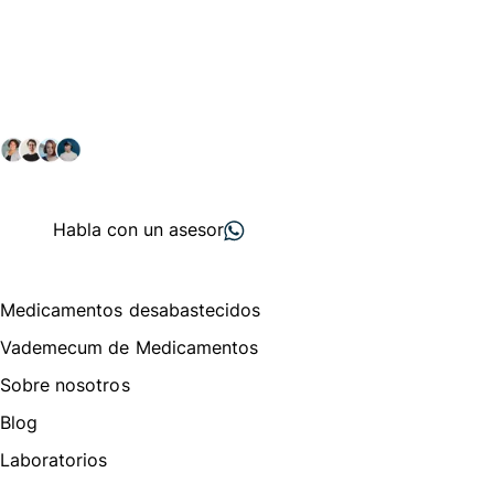
Conéctate con nuestra
comunidad farmacéutica
Explora nuestras soluciones y servicios para el sector
salud y farmacéutico.
+ 2000
proveedores
nos recomiendan
Habla con un asesor
Menú de navegación
Medicamentos desabastecidos
Vademecum de Medicamentos
Sobre nosotros
Blog
Laboratorios
Te puede interesar