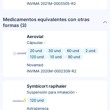
INVIMA 2021M-0003505-R2
Medicamentos equivalentes con otras
formas (
3
)
Aerovial
Cápsulas
-
20 und
30 und
60 und
2 und
120 und
10 und
90 und
Novamed
INVIMA 2020M-0002309-R2
Symbicort rapihaler
Suspensión para inhalación
-
120 und
Astrazeneca