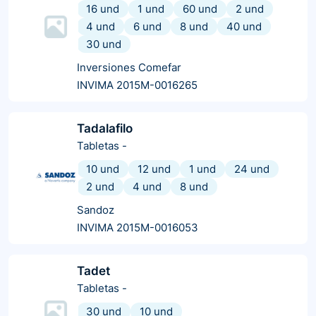
16 und
1 und
60 und
2 und
4 und
6 und
8 und
40 und
30 und
Inversiones Comefar
INVIMA 2015M-0016265
Tadalafilo
Tabletas
-
10 und
12 und
1 und
24 und
2 und
4 und
8 und
Sandoz
INVIMA 2015M-0016053
Tadet
Tabletas
-
30 und
10 und