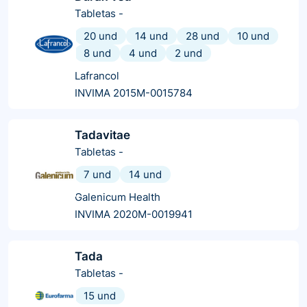
Tabletas
-
20 und
14 und
28 und
10 und
8 und
4 und
2 und
Lafrancol
INVIMA 2015M-0015784
Tadavitae
Tabletas
-
7 und
14 und
Galenicum Health
INVIMA 2020M-0019941
Tada
Tabletas
-
15 und