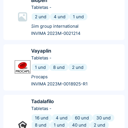
Biopen
Tabletas
-
2 und
4 und
1 und
Sim group international
INVIMA 2023M-0021214
Vayaplin
Tabletas
-
1 und
8 und
2 und
Procaps
INVIMA 2023M-0018925-R1
Tadalafilo
Tabletas
-
16 und
4 und
60 und
30 und
8 und
1 und
40 und
2 und