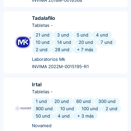
INVIMA 2018M-0018368
Tadalafilo
Tabletas
-
21 und
3 und
5 und
4 und
10 und
14 und
20 und
7 und
2 und
28 und
+
7
más
Laboratorios Mk
INVIMA 2022M-0015195-R1
Irtal
Tabletas
-
1 und
20 und
60 und
300 und
900 und
10 und
100 und
2 und
50 und
4 und
+
3
más
Novamed