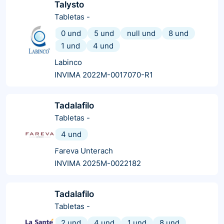
Talysto
Tabletas
-
0 und
5 und
null und
8 und
1 und
4 und
Labinco
INVIMA 2022M-0017070-R1
Tadalafilo
Tabletas
-
4 und
Fareva Unterach
INVIMA 2025M-0022182
Tadalafilo
Tabletas
-
2 und
4 und
1 und
8 und