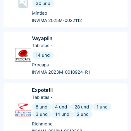
30 und
Mintlab
INVIMA 2025M-0022112
Vayaplin
Tabletas
-
14 und
Procaps
INVIMA 2023M-0018924-R1
Expotafil
Tabletas
-
8 und
4 und
28 und
1 und
3 und
14 und
2 und
Richmond