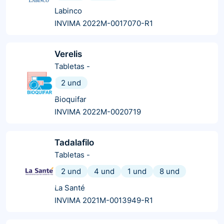
Labinco
INVIMA 2022M-0017070-R1
Verelis
Tabletas
-
2 und
Bioquifar
INVIMA 2022M-0020719
Tadalafilo
Tabletas
-
2 und
4 und
1 und
8 und
La Santé
INVIMA 2021M-0013949-R1