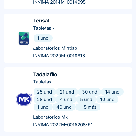
INVIMA 2014M-0014995
Tensal
Tabletas
-
1 und
Laboratorios Mintlab
INVIMA 2020M-0019616
Tadalafilo
Tabletas
-
25 und
21 und
30 und
14 und
28 und
4 und
5 und
10 und
1 und
40 und
+
5
más
Laboratorios Mk
INVIMA 2022M-0015208-R1