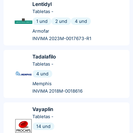
Lentidyl
Tabletas
-
1 und
2 und
4 und
Armofar
INVIMA 2023M-0017673-R1
Tadalafilo
Tabletas
-
4 und
Memphis
INVIMA 2018M-0018616
Vayaplin
Tabletas
-
14 und