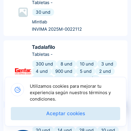
Tabletas
-
30 und
Mintlab
INVIMA 2025M-0022112
Tadalafilo
Tabletas
-
300 und
8 und
10 und
3 und
4 und
900 und
5 und
2 und
28 und
14 und
+
7
más
Utilizamos cookies para mejorar tu
Genfar
experiencia según nuestros términos y
INVIMA 2020M-0015913-R1
condiciones.
Durax vsd
Aceptar cookies
Tabletas
-
20 und
14 und
28 und
10 und