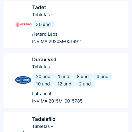
Tadet
Tabletas
-
30 und
Hetero Labs
INVIMA 2020M-0019911
Durax vsd
Tabletas
-
20 und
1 und
8 und
4 und
10 und
12 und
2 und
Lafrancol
INVIMA 2015M-0015785
Tadalafilo
Tabletas
-