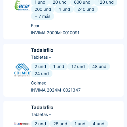
1 und
20 und
600 und
120 und
200 und
4 und
240 und
+
7
más
Ecar
INVIMA 2009M-0010091
Tadalafilo
Tabletas
-
2 und
1 und
12 und
48 und
24 und
Colmed
INVIMA 2024M-0021347
Tadalafilo
Tabletas
-
2 und
28 und
1 und
4 und