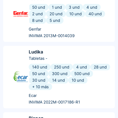
50 und
1 und
3 und
4 und
2 und
20 und
10 und
40 und
8 und
5 und
Genfar
INVIMA 2013M-0014039
Ludika
Tabletas
-
140 und
250 und
4 und
28 und
50 und
300 und
500 und
30 und
14 und
10 und
+
10
más
Ecar
INVIMA 2022M-0017186-R1