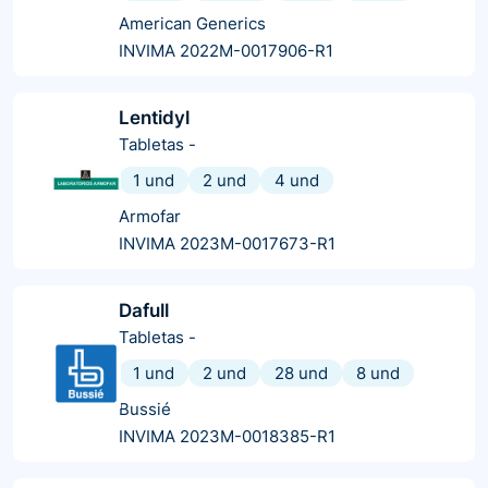
American Generics
INVIMA 2022M-0017906-R1
Lentidyl
Tabletas
-
1 und
2 und
4 und
Armofar
INVIMA 2023M-0017673-R1
Dafull
Tabletas
-
1 und
2 und
28 und
8 und
Bussié
INVIMA 2023M-0018385-R1