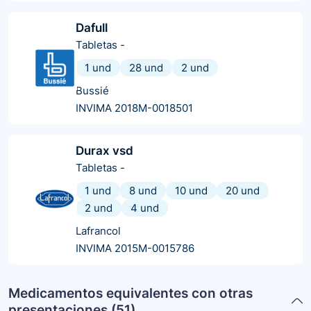
Dafull
Tabletas
-
1 und
28 und
2 und
Bussié
INVIMA 2018M-0018501
Durax vsd
Tabletas
-
1 und
8 und
10 und
20 und
2 und
4 und
Lafrancol
INVIMA 2015M-0015786
Medicamentos equivalentes con otras
presentaciones (
51
)