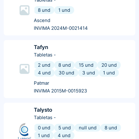
8 und
1 und
Ascend
INVIMA 2024M-0021414
Tafyn
Tabletas
-
2 und
8 und
15 und
20 und
4 und
30 und
3 und
1 und
Patmar
INVIMA 2015M-0015923
Talysto
Tabletas
-
0 und
5 und
null und
8 und
1 und
4 und