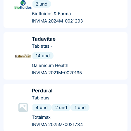
2 und
Biofluidos & Farma
INVIMA 2024M-0021293
Tadavitae
Tabletas
-
14 und
Galenicum Health
INVIMA 2021M-0020195
Perdural
Tabletas
-
4 und
2 und
1 und
Totalmax
INVIMA 2025M-0021734