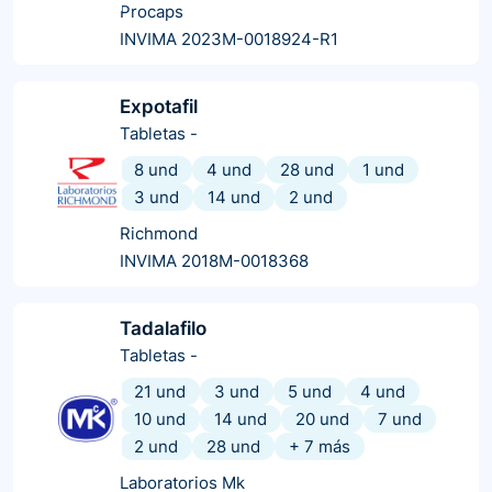
Procaps
INVIMA 2023M-0018924-R1
Expotafil
Tabletas
-
8 und
4 und
28 und
1 und
3 und
14 und
2 und
Richmond
INVIMA 2018M-0018368
Tadalafilo
Tabletas
-
21 und
3 und
5 und
4 und
10 und
14 und
20 und
7 und
2 und
28 und
+
7
más
Laboratorios Mk