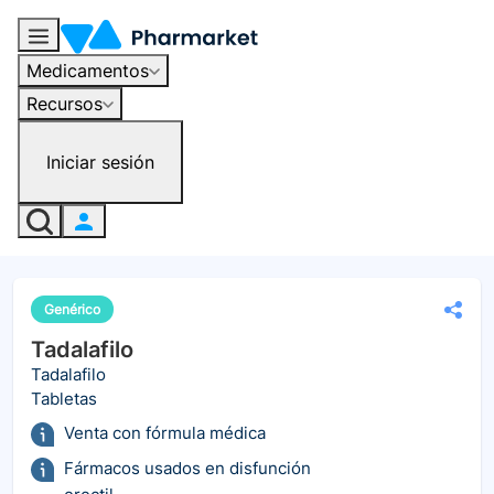
Medicamentos
Recursos
Iniciar sesión
Genérico
Tadalafilo
Tadalafilo
Tabletas
Venta con fórmula médica
Fármacos usados en disfunción