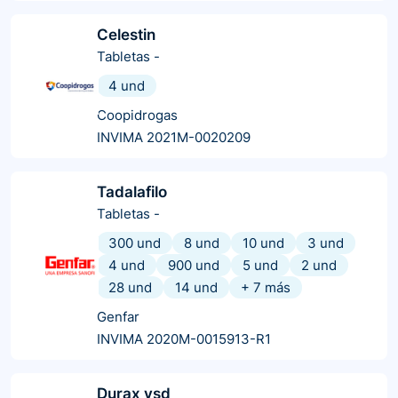
Celestin
Tabletas
-
4 und
Coopidrogas
INVIMA 2021M-0020209
Tadalafilo
Tabletas
-
300 und
8 und
10 und
3 und
4 und
900 und
5 und
2 und
28 und
14 und
+
7
más
Genfar
INVIMA 2020M-0015913-R1
Durax vsd