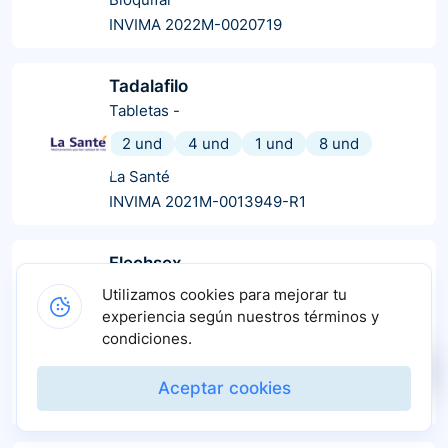
INVIMA 2022M-0020719
Tadalafilo
Tabletas
-
2 und
4 und
1 und
8 und
La Santé
INVIMA 2021M-0013949-R1
Flechsex
Tabletas
-
Utilizamos cookies para mejorar tu
experiencia según nuestros términos y
20 und
1 und
4 und
2 und
condiciones.
10 und
Gimed
Aceptar cookies
INVIMA 2016M-0017325