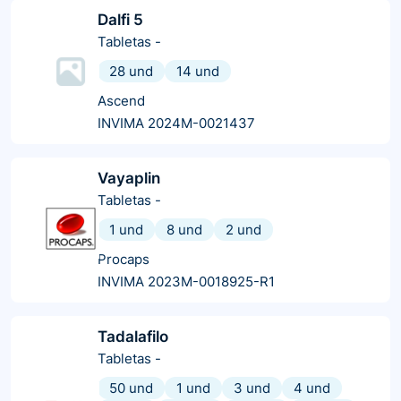
Dalfi 5
Tabletas
-
28 und
14 und
Ascend
INVIMA 2024M-0021437
Vayaplin
Tabletas
-
1 und
8 und
2 und
Procaps
INVIMA 2023M-0018925-R1
Tadalafilo
Tabletas
-
50 und
1 und
3 und
4 und