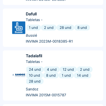
Dafull
Tabletas
-
1 und
2 und
28 und
8 und
Bussié
INVIMA 2023M-0018385-R1
Tadalafil
Tabletas
-
24 und
4 und
12 und
2 und
10 und
8 und
1 und
14 und
28 und
Sandoz
INVIMA 2015M-0015787