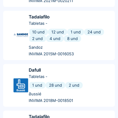
INVIMA 2021M-0020211
Tadalafilo
Tabletas
-
10 und
12 und
1 und
24 und
2 und
4 und
8 und
Sandoz
INVIMA 2015M-0016053
Dafull
Tabletas
-
1 und
28 und
2 und
Bussié
INVIMA 2018M-0018501
Tadalafilo