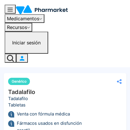
Medicamentos
Recursos
Iniciar sesión
Genérico
Tadalafilo
Tadalafilo
Tabletas
Venta con fórmula médica
Fármacos usados en disfunción