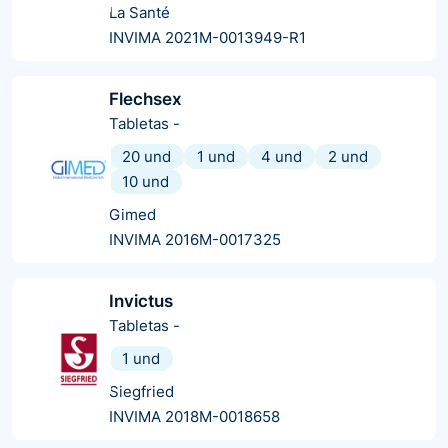
La Santé
INVIMA 2021M-0013949-R1
Flechsex
Tabletas
-
20 und
1 und
4 und
2 und
10 und
Gimed
INVIMA 2016M-0017325
Invictus
Tabletas
-
1 und
Siegfried
INVIMA 2018M-0018658