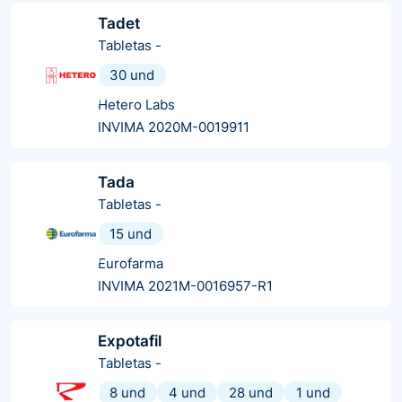
Tadet
Tabletas
-
30 und
Hetero Labs
INVIMA 2020M-0019911
Tada
Tabletas
-
15 und
Eurofarma
INVIMA 2021M-0016957-R1
Expotafil
Tabletas
-
8 und
4 und
28 und
1 und