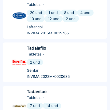
Tabletas
-
20 und
1 und
8 und
4 und
10 und
12 und
2 und
Lafrancol
INVIMA 2015M-0015785
Tadalafilo
Tabletas
-
2 und
Genfar
INVIMA 2022M-0020685
Tadavitae
Tabletas
-
7 und
14 und