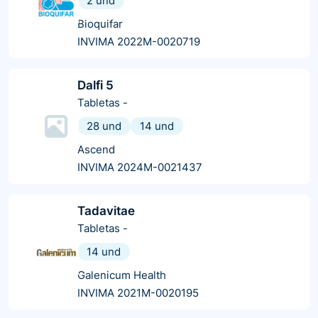
2 und
Bioquifar
INVIMA 2022M-0020719
Dalfi 5
Tabletas
-
28 und
14 und
Ascend
INVIMA 2024M-0021437
Tadavitae
Tabletas
-
14 und
Galenicum Health
INVIMA 2021M-0020195