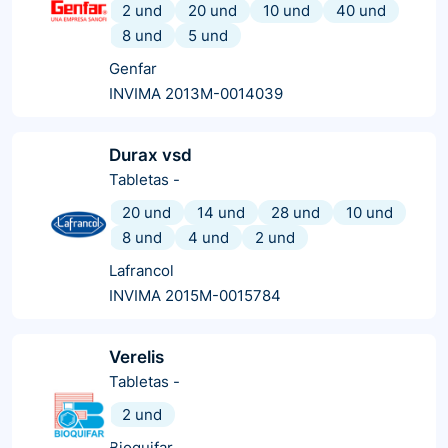
2 und
20 und
10 und
40 und
8 und
5 und
Genfar
INVIMA 2013M-0014039
Durax vsd
Tabletas
-
20 und
14 und
28 und
10 und
8 und
4 und
2 und
Lafrancol
INVIMA 2015M-0015784
Verelis
Tabletas
-
2 und
Bioquifar