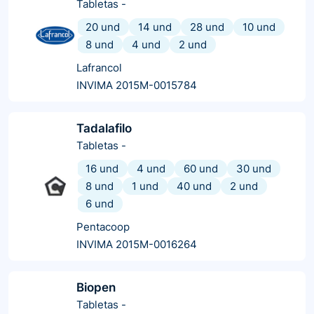
Tabletas
-
20 und
14 und
28 und
10 und
8 und
4 und
2 und
Lafrancol
INVIMA 2015M-0015784
Tadalafilo
Tabletas
-
16 und
4 und
60 und
30 und
8 und
1 und
40 und
2 und
6 und
Pentacoop
INVIMA 2015M-0016264
Biopen
Tabletas
-