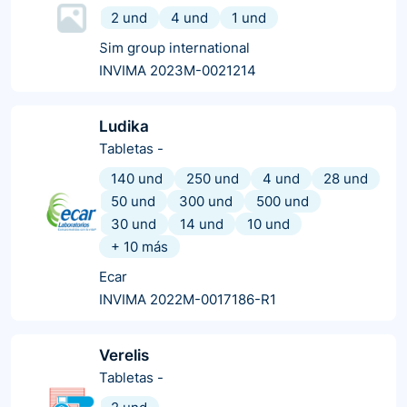
2 und
4 und
1 und
Sim group international
INVIMA 2023M-0021214
Ludika
Tabletas
-
140 und
250 und
4 und
28 und
50 und
300 und
500 und
30 und
14 und
10 und
+
10
más
Ecar
INVIMA 2022M-0017186-R1
Verelis
Tabletas
-