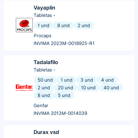
Vayaplin
Tabletas
-
1 und
8 und
2 und
Procaps
INVIMA 2023M-0018925-R1
Tadalafilo
Tabletas
-
50 und
1 und
3 und
4 und
2 und
20 und
10 und
40 und
8 und
5 und
Genfar
INVIMA 2013M-0014039
Durax vsd