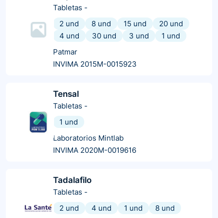
Tabletas
-
2 und
8 und
15 und
20 und
4 und
30 und
3 und
1 und
Patmar
INVIMA 2015M-0015923
Tensal
Tabletas
-
1 und
Laboratorios Mintlab
INVIMA 2020M-0019616
Tadalafilo
Tabletas
-
2 und
4 und
1 und
8 und