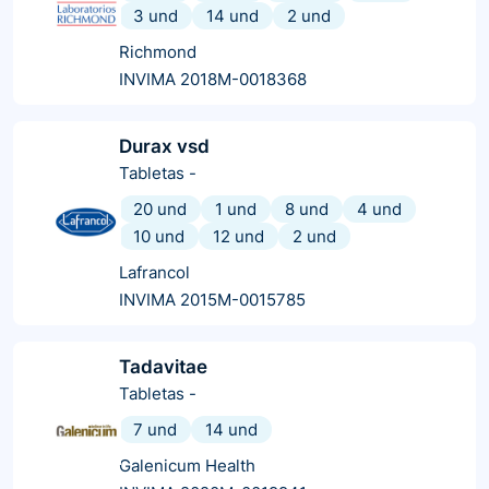
3 und
14 und
2 und
Richmond
INVIMA 2018M-0018368
Durax vsd
Tabletas
-
20 und
1 und
8 und
4 und
10 und
12 und
2 und
Lafrancol
INVIMA 2015M-0015785
Tadavitae
Tabletas
-
7 und
14 und
Galenicum Health