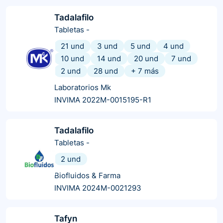
Tadalafilo
Tabletas
-
21 und
3 und
5 und
4 und
10 und
14 und
20 und
7 und
2 und
28 und
+
7
más
Laboratorios Mk
INVIMA 2022M-0015195-R1
Tadalafilo
Tabletas
-
2 und
Biofluidos & Farma
INVIMA 2024M-0021293
Tafyn