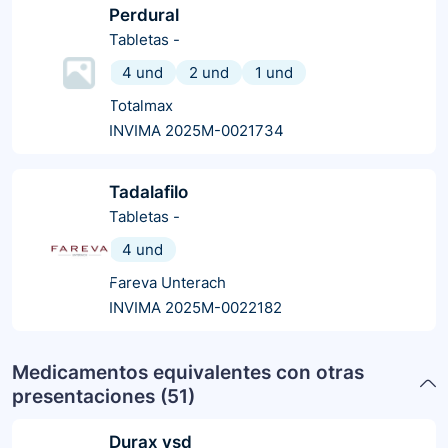
Perdural
Tabletas
-
4 und
2 und
1 und
Totalmax
INVIMA 2025M-0021734
Tadalafilo
Tabletas
-
4 und
Fareva Unterach
INVIMA 2025M-0022182
Medicamentos equivalentes con otras
presentaciones (
51
)
Durax vsd