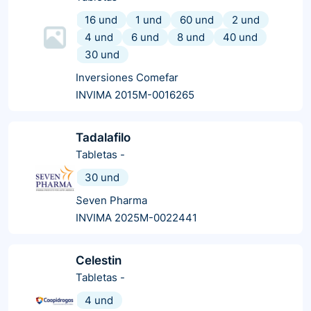
16 und
1 und
60 und
2 und
4 und
6 und
8 und
40 und
30 und
Inversiones Comefar
INVIMA 2015M-0016265
Tadalafilo
Tabletas
-
30 und
Seven Pharma
INVIMA 2025M-0022441
Celestin
Tabletas
-
4 und