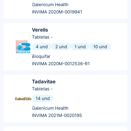
Galenicum Health
INVIMA 2020M-0019941
Verelis
Tabletas
-
4 und
2 und
1 und
10 und
Bioquifar
INVIMA 2020M-0012536-R1
Tadavitae
Tabletas
-
14 und
Galenicum Health
INVIMA 2021M-0020195