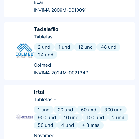
Ecar
INVIMA 2009M-0010091
Tadalafilo
Tabletas
-
2 und
1 und
12 und
48 und
24 und
Colmed
INVIMA 2024M-0021347
Irtal
Tabletas
-
1 und
20 und
60 und
300 und
900 und
10 und
100 und
2 und
50 und
4 und
+
3
más
Novamed