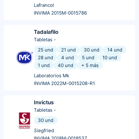
Lafrancol
INVIMA 2015M-0015786
Tadalafilo
Tabletas
-
25 und
21 und
30 und
14 und
28 und
4 und
5 und
10 und
1 und
40 und
+
5
más
Laboratorios Mk
INVIMA 2022M-0015208-R1
Invictus
Tabletas
-
30 und
Siegfried
INVIMA 2018M-0018537