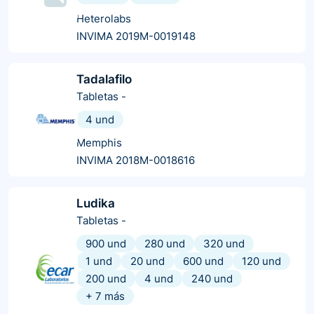
Heterolabs
INVIMA 2019M-0019148
Tadalafilo
Tabletas
-
4 und
Memphis
INVIMA 2018M-0018616
Ludika
Tabletas
-
900 und
280 und
320 und
1 und
20 und
600 und
120 und
200 und
4 und
240 und
+
7
más