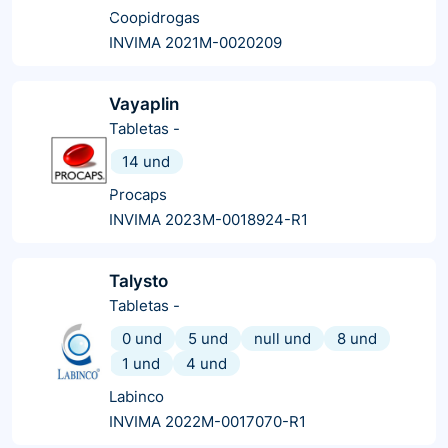
Coopidrogas
INVIMA 2021M-0020209
Vayaplin
Tabletas
-
14 und
Procaps
INVIMA 2023M-0018924-R1
Talysto
Tabletas
-
0 und
5 und
null und
8 und
1 und
4 und
Labinco
INVIMA 2022M-0017070-R1