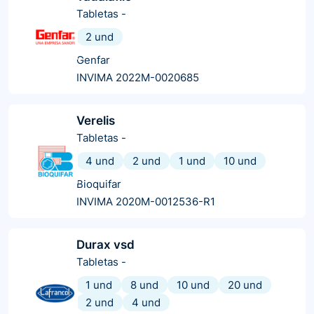
Tabletas
-
2 und
Genfar
INVIMA 2022M-0020685
Verelis
Tabletas
-
4 und
2 und
1 und
10 und
Bioquifar
INVIMA 2020M-0012536-R1
Durax vsd
Tabletas
-
1 und
8 und
10 und
20 und
2 und
4 und