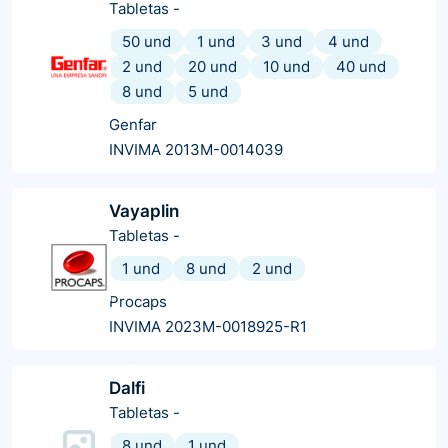
Tabletas
-
50 und
1 und
3 und
4 und
2 und
20 und
10 und
40 und
8 und
5 und
Genfar
INVIMA 2013M-0014039
Vayaplin
Tabletas
-
1 und
8 und
2 und
Procaps
INVIMA 2023M-0018925-R1
Dalfi
Tabletas
-
8 und
1 und