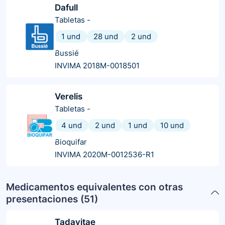
Dafull
Tabletas
-
1 und
28 und
2 und
Bussié
INVIMA 2018M-0018501
Verelis
Tabletas
-
4 und
2 und
1 und
10 und
Bioquifar
INVIMA 2020M-0012536-R1
Medicamentos equivalentes con otras
presentaciones (
51
)
Tadavitae