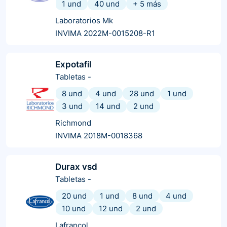
1 und
40 und
+
5
más
Laboratorios Mk
INVIMA 2022M-0015208-R1
Expotafil
Tabletas
-
8 und
4 und
28 und
1 und
3 und
14 und
2 und
Richmond
INVIMA 2018M-0018368
Durax vsd
Tabletas
-
20 und
1 und
8 und
4 und
10 und
12 und
2 und
Lafrancol