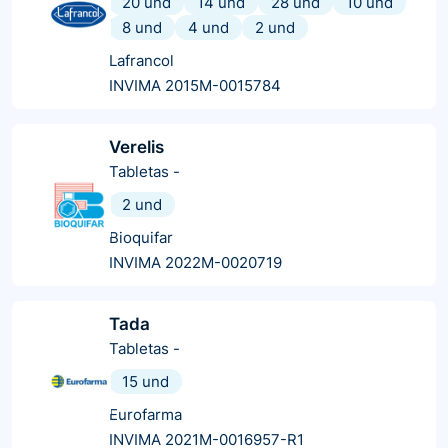
20 und
14 und
28 und
10 und
8 und
4 und
2 und
Lafrancol
INVIMA 2015M-0015784
Verelis
Tabletas
-
2 und
Bioquifar
INVIMA 2022M-0020719
Tada
Tabletas
-
15 und
Eurofarma
INVIMA 2021M-0016957-R1