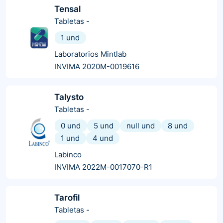
Tensal
Tabletas
-
1 und
Laboratorios Mintlab
INVIMA 2020M-0019616
Talysto
Tabletas
-
0 und
5 und
null und
8 und
1 und
4 und
Labinco
INVIMA 2022M-0017070-R1
Tarofil
Tabletas
-