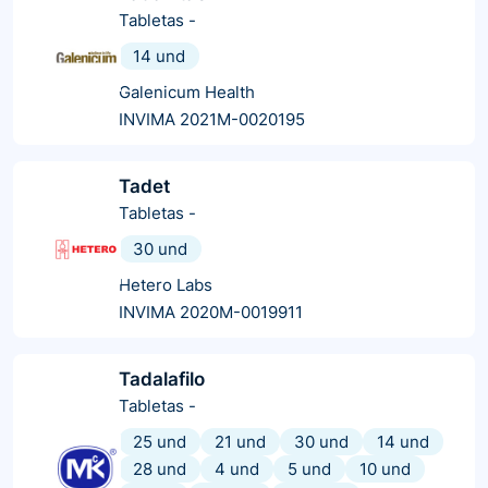
Tabletas
-
14 und
Galenicum Health
INVIMA 2021M-0020195
Tadet
Tabletas
-
30 und
Hetero Labs
INVIMA 2020M-0019911
Tadalafilo
Tabletas
-
25 und
21 und
30 und
14 und
28 und
4 und
5 und
10 und