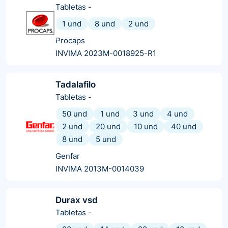
Tabletas
-
1 und
8 und
2 und
Procaps
INVIMA 2023M-0018925-R1
Tadalafilo
Tabletas
-
50 und
1 und
3 und
4 und
2 und
20 und
10 und
40 und
8 und
5 und
Genfar
INVIMA 2013M-0014039
Durax vsd
Tabletas
-