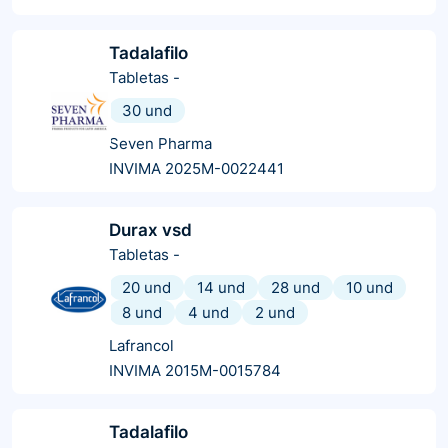
Tadalafilo
Tabletas
-
30 und
Seven Pharma
INVIMA 2025M-0022441
Durax vsd
Tabletas
-
20 und
14 und
28 und
10 und
8 und
4 und
2 und
Lafrancol
INVIMA 2015M-0015784
Tadalafilo