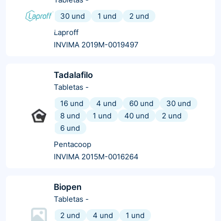
30 und
1 und
2 und
Laproff
INVIMA 2019M-0019497
Tadalafilo
Tabletas
-
16 und
4 und
60 und
30 und
8 und
1 und
40 und
2 und
6 und
Pentacoop
INVIMA 2015M-0016264
Biopen
Tabletas
-
2 und
4 und
1 und