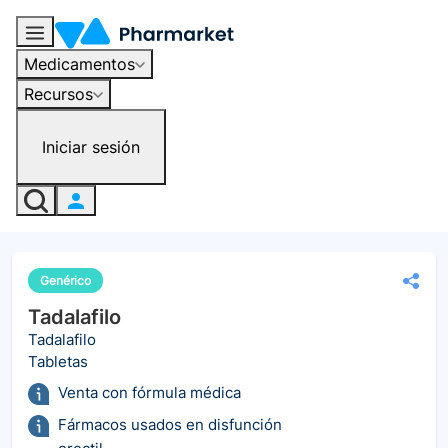
Medicamentos
Recursos
Iniciar sesión
Genérico
Tadalafilo
Tadalafilo
Tabletas
Venta con fórmula médica
Fármacos usados en disfunción