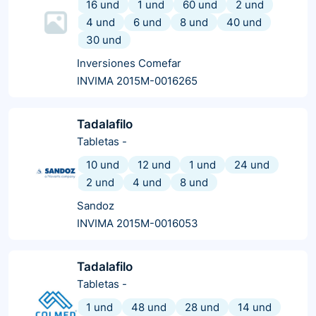
16 und
1 und
60 und
2 und
4 und
6 und
8 und
40 und
30 und
Inversiones Comefar
INVIMA 2015M-0016265
Tadalafilo
Tabletas
-
10 und
12 und
1 und
24 und
2 und
4 und
8 und
Sandoz
INVIMA 2015M-0016053
Tadalafilo
Tabletas
-
1 und
48 und
28 und
14 und