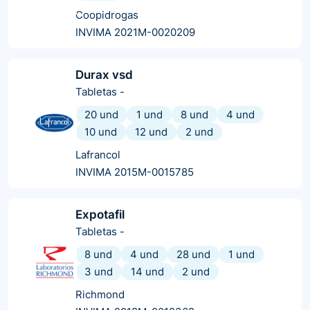
Coopidrogas
INVIMA 2021M-0020209
Durax vsd
Tabletas
-
20 und
1 und
8 und
4 und
10 und
12 und
2 und
Lafrancol
INVIMA 2015M-0015785
Expotafil
Tabletas
-
8 und
4 und
28 und
1 und
3 und
14 und
2 und
Richmond