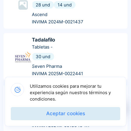
28 und
14 und
Ascend
INVIMA 2024M-0021437
Tadalafilo
Tabletas
-
30 und
Seven Pharma
INVIMA 2025M-0022441
Utilizamos cookies para mejorar tu
Tadalafilo
experiencia según nuestros términos y
Tabletas
-
condiciones.
2 und
4 und
1 und
8 und
Aceptar cookies
La Santé
INVIMA 2021M-0013949-R1