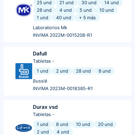
25 und
21 und
30 und
14 und
28 und
4 und
5 und
10 und
1 und
40 und
+
5
más
Laboratorios Mk
INVIMA 2022M-0015208-R1
Dafull
Tabletas
-
1 und
2 und
28 und
8 und
Bussié
INVIMA 2023M-0018385-R1
Durax vsd
Tabletas
-
1 und
8 und
10 und
20 und
2 und
4 und