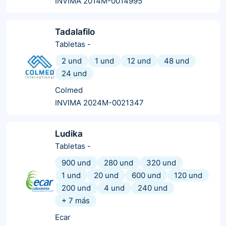
INVIMA 2014M-0014995
Tadalafilo
Tabletas
-
2 und
1 und
12 und
48 und
24 und
Colmed
INVIMA 2024M-0021347
Ludika
Tabletas
-
900 und
280 und
320 und
1 und
20 und
600 und
120 und
200 und
4 und
240 und
+
7
más
Ecar