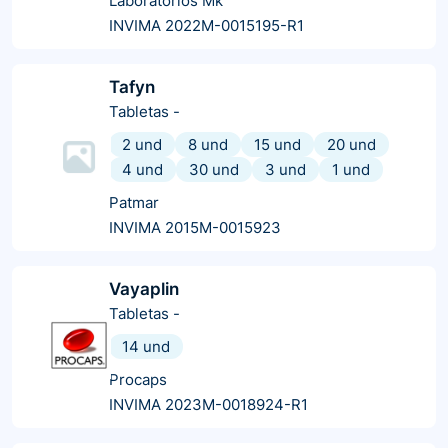
Laboratorios Mk
INVIMA 2022M-0015195-R1
Tafyn
Tabletas
-
2 und
8 und
15 und
20 und
4 und
30 und
3 und
1 und
Patmar
INVIMA 2015M-0015923
Vayaplin
Tabletas
-
14 und
Procaps
INVIMA 2023M-0018924-R1