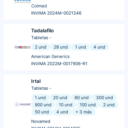
Colmed
INVIMA 2024M-0021346
Tadalafilo
Tabletas
-
2 und
28 und
1 und
4 und
American Generics
INVIMA 2022M-0017906-R1
Irtal
Tabletas
-
1 und
20 und
60 und
300 und
900 und
10 und
100 und
2 und
50 und
4 und
+
3
más
Novamed