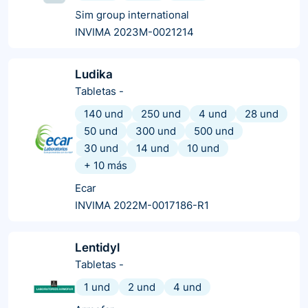
Sim group international
INVIMA 2023M-0021214
Ludika
Tabletas
-
140 und
250 und
4 und
28 und
50 und
300 und
500 und
30 und
14 und
10 und
+
10
más
Ecar
INVIMA 2022M-0017186-R1
Lentidyl
Tabletas
-
1 und
2 und
4 und