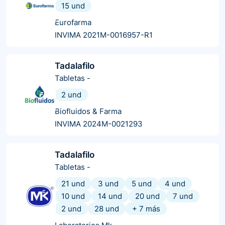
15 und
Eurofarma
INVIMA 2021M-0016957-R1
Tadalafilo
Tabletas
-
2 und
Biofluidos & Farma
INVIMA 2024M-0021293
Tadalafilo
Tabletas
-
21 und
3 und
5 und
4 und
10 und
14 und
20 und
7 und
2 und
28 und
+
7
más