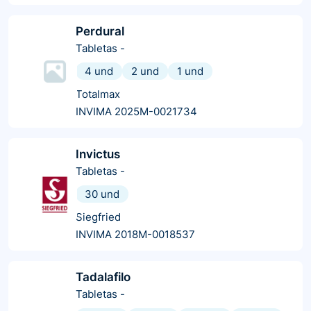
Perdural
Tabletas
-
4 und
2 und
1 und
Totalmax
INVIMA 2025M-0021734
Invictus
Tabletas
-
30 und
Siegfried
INVIMA 2018M-0018537
Tadalafilo
Tabletas
-