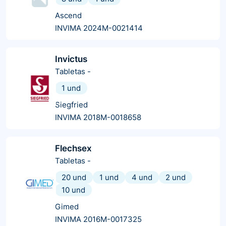
Ascend
INVIMA 2024M-0021414
Invictus
Tabletas
-
1 und
Siegfried
INVIMA 2018M-0018658
Flechsex
Tabletas
-
20 und
1 und
4 und
2 und
10 und
Gimed
INVIMA 2016M-0017325