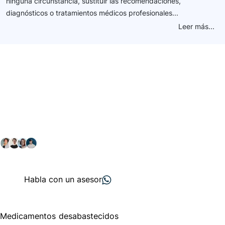
ninguna circunstancia, sustituir las recomendaciones,
diagnósticos o tratamientos médicos profesionales...
Leer más...
Conéctate con nuestra
comunidad farmacéutica
Explora nuestras soluciones y servicios para el sector
salud y farmacéutico.
+ 2000
proveedores
nos recomiendan
Habla con un asesor
Menú de navegación
Medicamentos desabastecidos