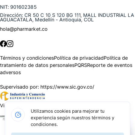
NIT:
901602385
Dirección:
CR 50 C 10 S 120 BG 111, MALL INDUSTRIAL LA
AGUACATALA, Medellín - Antioquia, COL
hola@pharmarket.co
©
2026
Pharmarket. Todos los derechos reservados.
Términos y condiciones
Política de privacidad
Política de
tratamiento de datos personales
PQRS
Reporte de eventos
adversos
Supervisado por:
https://www.sic.gov.co/
Vigilado por:
https://www.dssa.gov.co/
Utilizamos cookies para mejorar tu
experiencia según nuestros términos y
Gracias a nuestros impulsadores, podemos presentarte la
condiciones.
solución tecnológica más avanzada para resolver los