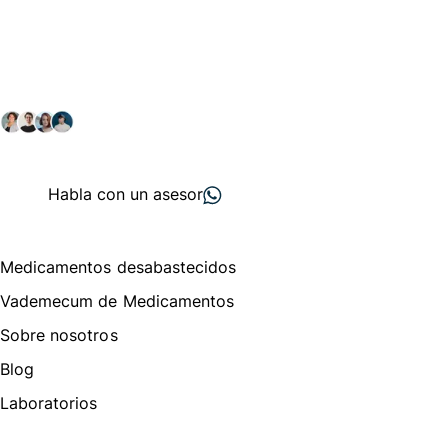
Conéctate con nuestra
comunidad farmacéutica
Explora nuestras soluciones y servicios para el sector
salud y farmacéutico.
+ 2000
proveedores
nos recomiendan
Habla con un asesor
Menú de navegación
Medicamentos desabastecidos
Vademecum de Medicamentos
Sobre nosotros
Blog
Laboratorios
Te puede interesar