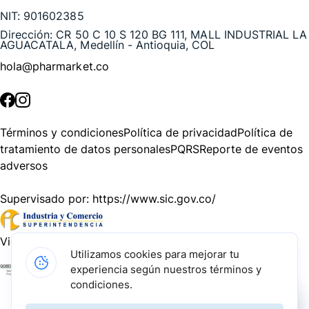
NIT:
901602385
Dirección:
CR 50 C 10 S 120 BG 111, MALL INDUSTRIAL LA
AGUACATALA, Medellín - Antioquia, COL
hola@pharmarket.co
©
2026
Pharmarket. Todos los derechos reservados.
Términos y condiciones
Política de privacidad
Política de
tratamiento de datos personales
PQRS
Reporte de eventos
adversos
Supervisado por:
https://www.sic.gov.co/
Vigilado por:
https://www.dssa.gov.co/
Utilizamos cookies para mejorar tu
experiencia según nuestros términos y
Gracias a nuestros impulsadores, podemos presentarte la
condiciones.
solución tecnológica más avanzada para resolver los