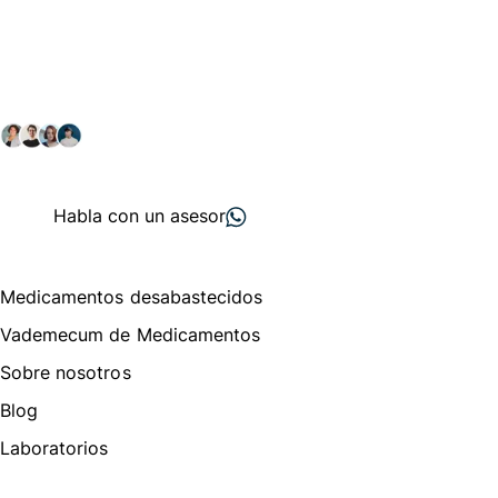
Conéctate con nuestra
comunidad farmacéutica
Explora nuestras soluciones y servicios para el sector
salud y farmacéutico.
+ 2000
proveedores
nos recomiendan
Habla con un asesor
Menú de navegación
Medicamentos desabastecidos
Vademecum de Medicamentos
Sobre nosotros
Blog
Laboratorios
Te puede interesar