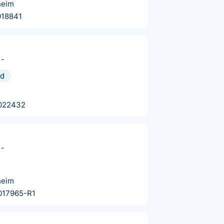
heim
018841
-
nd
022432
-
heim
017965-R1