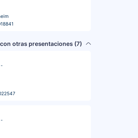
heim
018841
con otras presentaciones (
7
)
-
022547
-