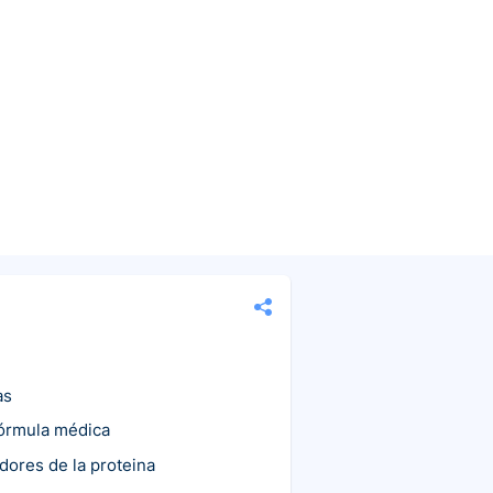
as
fórmula médica
idores de la proteina