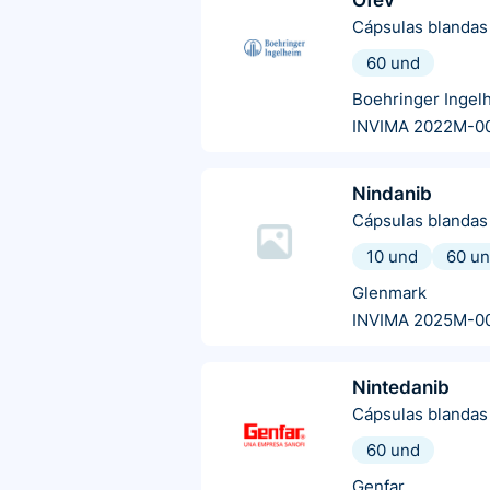
Ofev
Cápsulas blandas
60 und
Boehringer Ingel
INVIMA 2022M-0
Nindanib
Cápsulas blandas
10 und
60 u
Glenmark
INVIMA 2025M-0
Nintedanib
Cápsulas blandas
60 und
Genfar