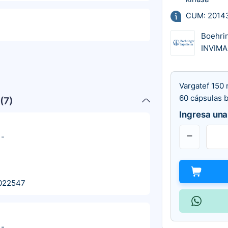
CUM: 2014
Boehri
INVIMA
Vargatef 150
60 cápsulas 
(
7
)
Ingresa una
-
022547
-