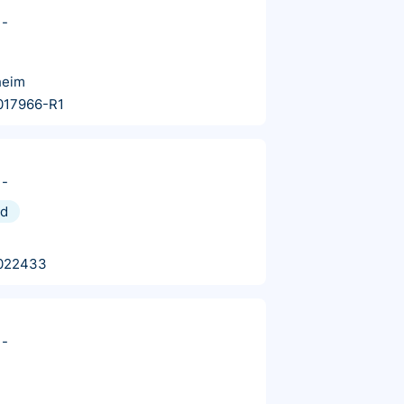
-
heim
017966-R1
-
nd
022433
-