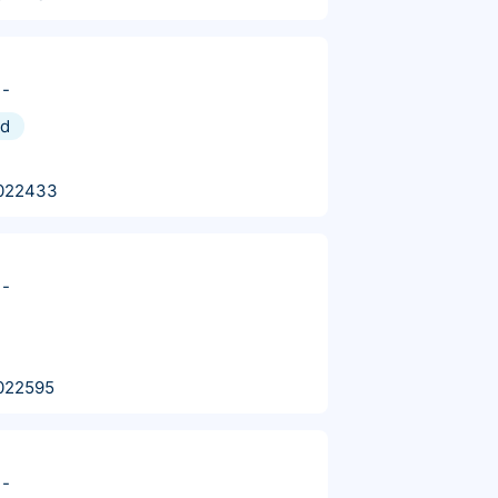
-
nd
022433
-
022595
-