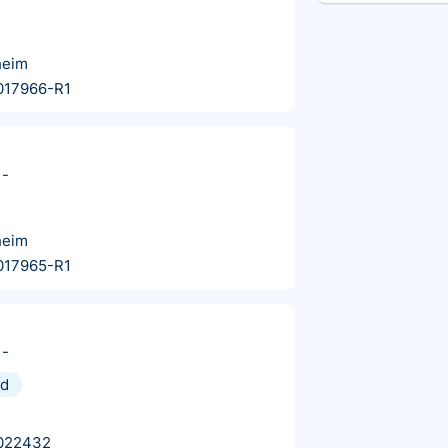
heim
017966-R1
-
heim
017965-R1
-
nd
022432