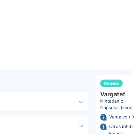
Genérico
Vargatef
Nintedanib
Cápsulas bland
Venta con 
Otros inhib
kinasa