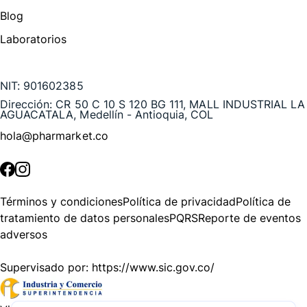
Blog
Laboratorios
Te puede interesar
NIT:
901602385
Dirección:
CR 50 C 10 S 120 BG 111, MALL INDUSTRIAL LA
AGUACATALA, Medellín - Antioquia, COL
hola@pharmarket.co
©
2026
Pharmarket. Todos los derechos reservados.
Términos y condiciones
Política de privacidad
Política de
tratamiento de datos personales
PQRS
Reporte de eventos
adversos
Supervisado por:
https://www.sic.gov.co/