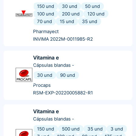
150 und
30 und
50 und
100 und
200 und
120 und
70 und
15 und
35 und
Pharmayect
INVIMA 2022M-0011985-R2
Vitamina e
Cápsulas blandas
-
30 und
90 und
Procaps
RSM-EXP-20220005882-R1
Vitamina e
Cápsulas blandas
-
150 und
500 und
35 und
3 und