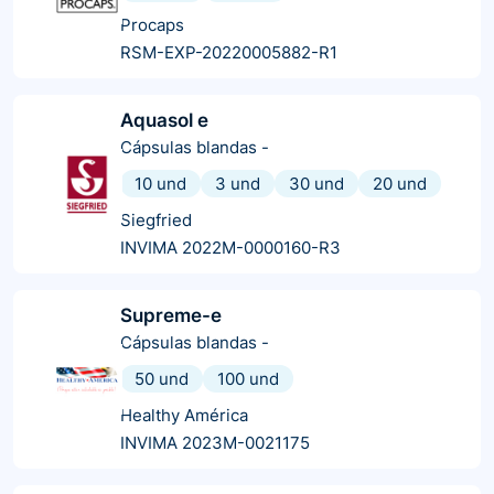
Procaps
RSM-EXP-20220005882-R1
Aquasol e
Cápsulas blandas
-
10 und
3 und
30 und
20 und
Siegfried
INVIMA 2022M-0000160-R3
Supreme-e
Cápsulas blandas
-
50 und
100 und
Healthy América
INVIMA 2023M-0021175