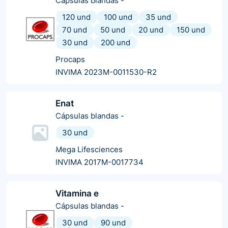
Cápsulas blandas
-
120 und
100 und
35 und
70 und
50 und
20 und
150 und
30 und
200 und
Procaps
INVIMA 2023M-0011530-R2
Enat
Cápsulas blandas
-
30 und
Mega Lifesciences
INVIMA 2017M-0017734
Vitamina e
Cápsulas blandas
-
30 und
90 und