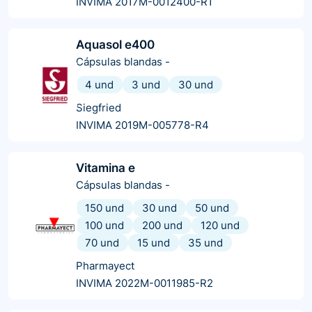
INVIMA 2017M-0012400-R1
Aquasol e400
Cápsulas blandas
-
4 und
3 und
30 und
Siegfried
INVIMA 2019M-005778-R4
Vitamina e
Cápsulas blandas
-
150 und
30 und
50 und
100 und
200 und
120 und
70 und
15 und
35 und
Pharmayect
INVIMA 2022M-0011985-R2