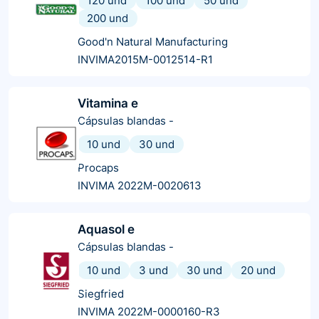
120 und
100 und
50 und
200 und
Good'n Natural Manufacturing
INVIMA2015M-0012514-R1
Vitamina e
Cápsulas blandas
-
10 und
30 und
Procaps
INVIMA 2022M-0020613
Aquasol e
Cápsulas blandas
-
10 und
3 und
30 und
20 und
Siegfried
INVIMA 2022M-0000160-R3