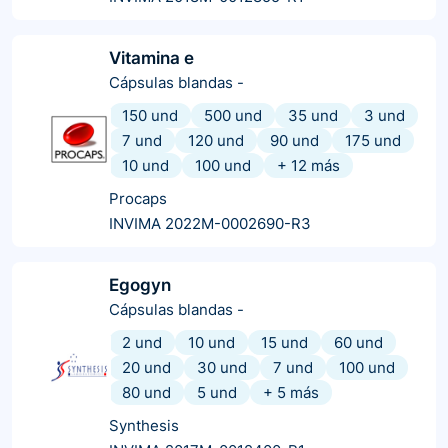
Vitamina e
Cápsulas blandas
-
150 und
500 und
35 und
3 und
7 und
120 und
90 und
175 und
10 und
100 und
+
12
más
Procaps
INVIMA 2022M-0002690-R3
Egogyn
Cápsulas blandas
-
2 und
10 und
15 und
60 und
20 und
30 und
7 und
100 und
80 und
5 und
+
5
más
Synthesis