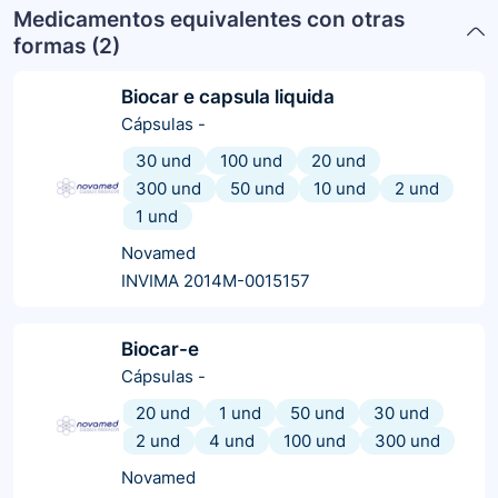
Medicamentos equivalentes con otras
formas (
2
)
Biocar e capsula liquida
Cápsulas
-
30 und
100 und
20 und
300 und
50 und
10 und
2 und
1 und
Novamed
INVIMA 2014M-0015157
Biocar-e
Cápsulas
-
20 und
1 und
50 und
30 und
2 und
4 und
100 und
300 und
Novamed