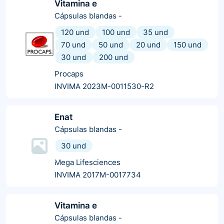
Vitamina e
Cápsulas blandas
-
120 und
100 und
35 und
70 und
50 und
20 und
150 und
30 und
200 und
Procaps
INVIMA 2023M-0011530-R2
Enat
Cápsulas blandas
-
30 und
Mega Lifesciences
INVIMA 2017M-0017734
Vitamina e
Cápsulas blandas
-