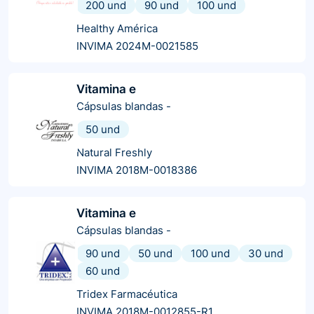
200 und
90 und
100 und
Healthy América
INVIMA 2024M-0021585
Vitamina e
Cápsulas blandas
-
50 und
Natural Freshly
INVIMA 2018M-0018386
Vitamina e
Cápsulas blandas
-
90 und
50 und
100 und
30 und
60 und
Tridex Farmacéutica
INVIMA 2018M-0012855-R1