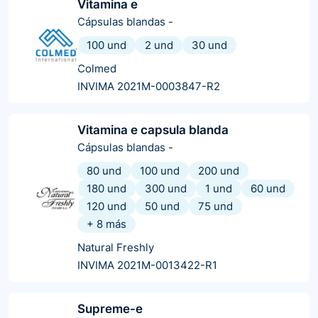
Vitamina e
Cápsulas blandas
-
100 und
2 und
30 und
Colmed
INVIMA 2021M-0003847-R2
Vitamina e capsula blanda
Cápsulas blandas
-
80 und
100 und
200 und
180 und
300 und
1 und
60 und
120 und
50 und
75 und
+
8
más
Natural Freshly
INVIMA 2021M-0013422-R1
Supreme-e