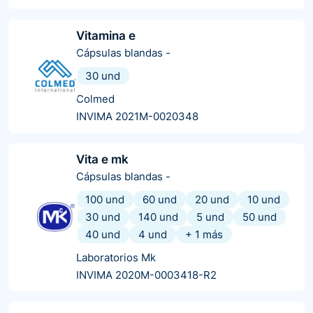
Vitamina e
Cápsulas blandas
-
30 und
Colmed
INVIMA 2021M-0020348
Vita e mk
Cápsulas blandas
-
100 und
60 und
20 und
10 und
30 und
140 und
5 und
50 und
40 und
4 und
+
1
más
Laboratorios Mk
INVIMA 2020M-0003418-R2