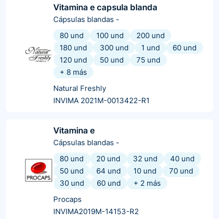
Vitamina e capsula blanda
Cápsulas blandas
-
80 und
100 und
200 und
180 und
300 und
1 und
60 und
120 und
50 und
75 und
+
8
más
Natural Freshly
INVIMA 2021M-0013422-R1
Vitamina e
Cápsulas blandas
-
80 und
20 und
32 und
40 und
50 und
64 und
10 und
70 und
30 und
60 und
+
2
más
Procaps
INVIMA2019M-14153-R2