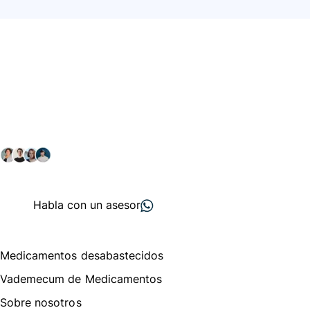
Conéctate con nuestra
comunidad farmacéutica
Explora nuestras soluciones y servicios para el sector
salud y farmacéutico.
+ 2000
proveedores
nos recomiendan
Habla con un asesor
Menú de navegación
Medicamentos desabastecidos
Vademecum de Medicamentos
Sobre nosotros