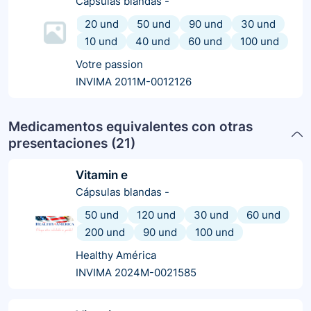
Cápsulas blandas
-
20 und
50 und
90 und
30 und
10 und
40 und
60 und
100 und
Votre passion
INVIMA 2011M-0012126
Medicamentos equivalentes con otras
presentaciones (
21
)
Vitamin e
Cápsulas blandas
-
50 und
120 und
30 und
60 und
200 und
90 und
100 und
Healthy América
INVIMA 2024M-0021585