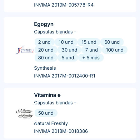
INVIMA 2019M-005778-R4
Egogyn
Cápsulas blandas
-
2 und
10 und
15 und
60 und
20 und
30 und
7 und
100 und
80 und
5 und
+
5
más
Synthesis
INVIMA 2017M-0012400-R1
Vitamina e
Cápsulas blandas
-
50 und
Natural Freshly
INVIMA 2018M-0018386