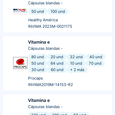
Cápsulas blandas
-
50 und
100 und
Healthy América
INVIMA 2023M-0021175
Vitamina e
Cápsulas blandas
-
80 und
20 und
32 und
40 und
50 und
64 und
10 und
70 und
30 und
60 und
+
2
más
Procaps
INVIMA2019M-14153-R2
Vitamina e
Cápsulas blandas
-