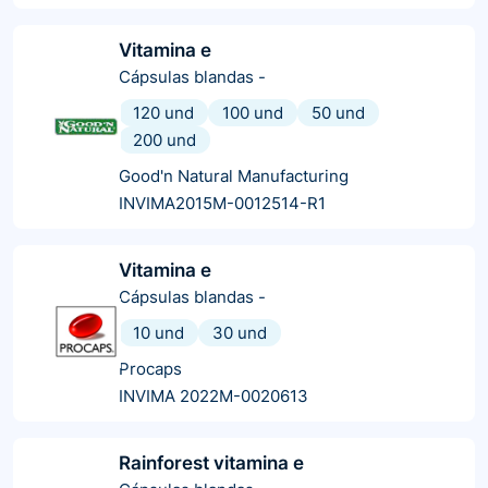
Vitamina e
Cápsulas blandas
-
120 und
100 und
50 und
200 und
Good'n Natural Manufacturing
INVIMA2015M-0012514-R1
Vitamina e
Cápsulas blandas
-
10 und
30 und
Procaps
INVIMA 2022M-0020613
Rainforest vitamina e