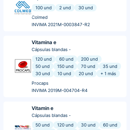
100 und
2 und
30 und
Colmed
INVIMA 2021M-0003847-R2
Vitamina e
Cápsulas blandas
-
120 und
60 und
200 und
50 und
150 und
70 und
35 und
30 und
10 und
20 und
+
1
más
Procaps
INVIMA 2019M-004704-R4
Vitamin e
Cápsulas blandas
-
50 und
120 und
30 und
60 und