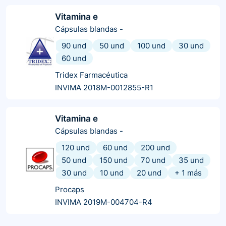
Vitamina e
Cápsulas blandas
-
90 und
50 und
100 und
30 und
60 und
Tridex Farmacéutica
INVIMA 2018M-0012855-R1
Vitamina e
Cápsulas blandas
-
120 und
60 und
200 und
50 und
150 und
70 und
35 und
30 und
10 und
20 und
+
1
más
Procaps
INVIMA 2019M-004704-R4