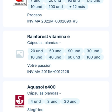
7 und
120 und
90 und
175 und
10 und
100 und
+
12
más
Procaps
INVIMA 2022M-0002690-R3
Rainforest vitamina e
Cápsulas blandas
-
20 und
50 und
90 und
30 und
10 und
40 und
60 und
100 und
Votre passion
INVIMA 2011M-0012126
Aquasol e400
Cápsulas blandas
-
4 und
3 und
30 und
Siegfried