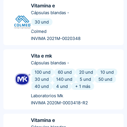
Vitamina e
Cápsulas blandas
-
30 und
Colmed
INVIMA 2021M-0020348
Vita e mk
Cápsulas blandas
-
100 und
60 und
20 und
10 und
30 und
140 und
5 und
50 und
40 und
4 und
+
1
más
Laboratorios Mk
INVIMA 2020M-0003418-R2
Vitamina e