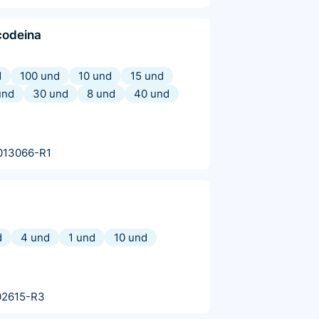
codeina
d
100 und
10 und
15 und
und
30 und
8 und
40 und
013066-R1
d
4 und
1 und
10 und
02615-R3