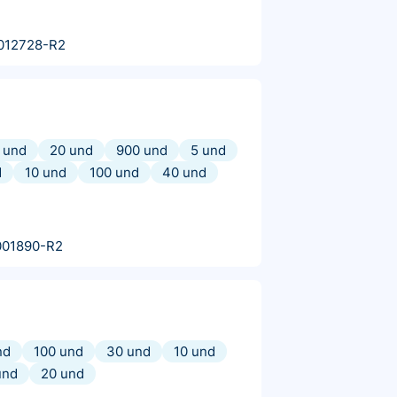
012728-R2
 und
20 und
900 und
5 und
d
10 und
100 und
40 und
001890-R2
nd
100 und
30 und
10 und
und
20 und