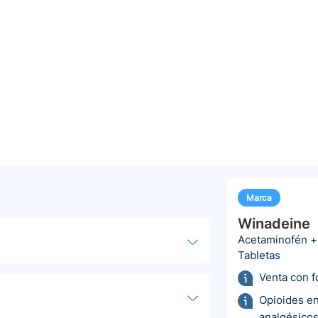
Marca
Winadeine
Acetaminofén +
Tabletas
Venta con 
Opioides e
analgésicos