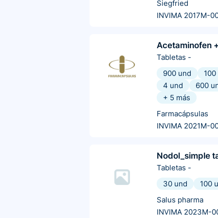
Siegfried
INVIMA 2017M-0
Acetaminofen +
Tabletas
-
900 und
100
4 und
600 u
+
5
más
Farmacápsulas
INVIMA 2021M-0
Nodol_simple t
Tabletas
-
30 und
100 
Salus pharma
INVIMA 2023M-0