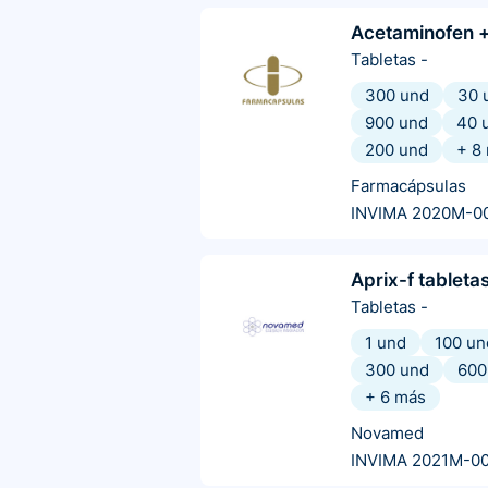
Acetaminofen +
Tabletas
-
300 und
30 
900 und
40 
200 und
+
8
Farmacápsulas
INVIMA 2020M-0
Aprix-f tableta
Tabletas
-
1 und
100 un
300 und
600
+
6
más
Novamed
INVIMA 2021M-0