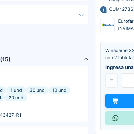
CUM: 2736
Eurofa
INVIM
Winadeine 32
con 2 tableta
(
15
)
Ingresa una
nd
1 und
30 und
10 und
d
20 und
013427-R1