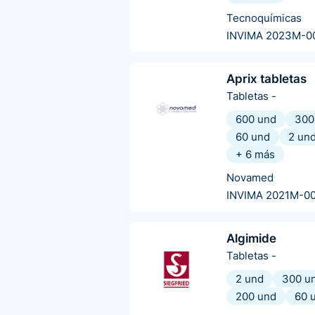
Tecnoquímicas
INVIMA 2023M-0
Aprix tabletas
Tabletas
-
600 und
300
60 und
2 un
+
6
más
Novamed
INVIMA 2021M-0
Algimide
Tabletas
-
2 und
300 u
200 und
60 