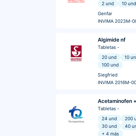
2 und
10 und
Genfar
INVIMA 2023M-0
Algimide nf
Tabletas
-
20 und
10 u
100 und
Siegfried
INVIMA 2016M-0
Acetaminofen +
Tabletas
-
24 und
200 
30 und
40 u
+
4
más