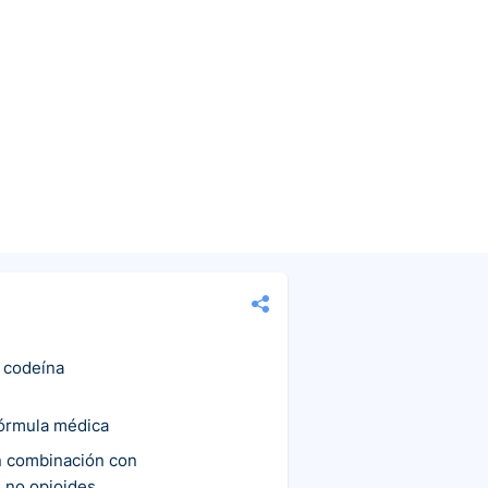
 codeína
fórmula médica
n combinación con
 no opioides