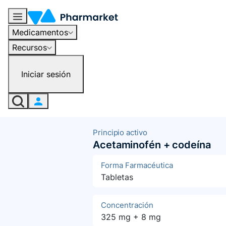
Medicamentos
Recursos
Iniciar sesión
Principio activo
Acetaminofén + codeína
Forma Farmacéutica
Tabletas
Concentración
325 mg + 8 mg