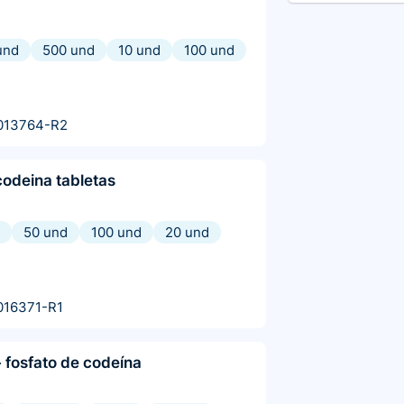
und
500 und
10 und
100 und
013764-R2
odeina tabletas
50 und
100 und
20 und
016371-R1
 fosfato de codeína