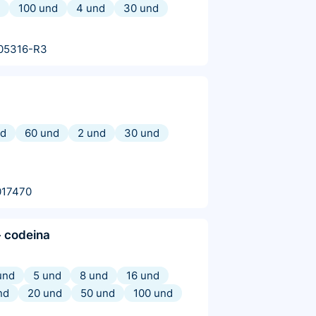
100 und
4 und
30 und
05316-R3
nd
60 und
2 und
30 und
017470
 codeina
und
5 und
8 und
16 und
nd
20 und
50 und
100 und