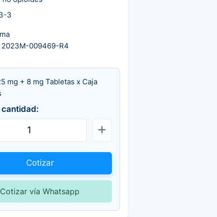
3-3
rma
A 2023M-009469-R4
5 mg + 8 mg Tabletas x Caja
s
 cantidad:
Cotizar
Cotizar vía Whatsapp