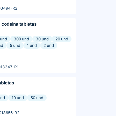
03494-R2
 codeina tabletas
 und
300 und
30 und
20 und
nd
5 und
1 und
2 und
013347-R1
abletas
und
10 und
50 und
013656-R2