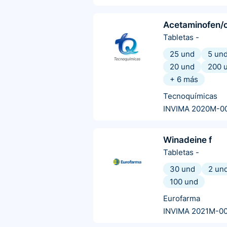
Acetaminofen/
Tabletas
-
25 und
5 un
20 und
200 
+
6
más
Tecnoquímicas
INVIMA 2020M-0
Winadeine f
Tabletas
-
30 und
2 un
100 und
Eurofarma
INVIMA 2021M-0