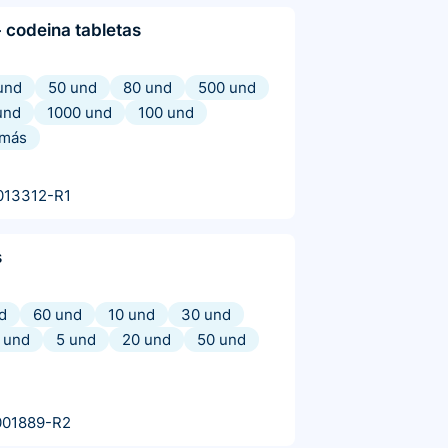
 codeina tabletas
und
50 und
80 und
500 und
und
1000 und
100 und
más
013312-R1
s
d
60 und
10 und
30 und
 und
5 und
20 und
50 und
001889-R2