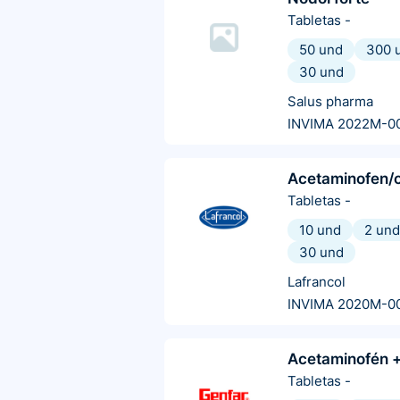
Tabletas
-
50 und
300 
30 und
Salus pharma
INVIMA 2022M-0
Acetaminofen/c
Tabletas
-
10 und
2 und
30 und
Lafrancol
INVIMA 2020M-0
Acetaminofén +
Tabletas
-