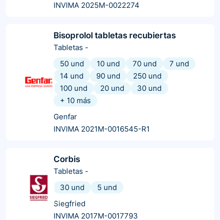
INVIMA 2025M-0022274
Bisoprolol tabletas recubiertas
Tabletas
-
50 und
10 und
70 und
7 und
14 und
90 und
250 und
100 und
20 und
30 und
+
10
más
Genfar
INVIMA 2021M-0016545-R1
Corbis
Tabletas
-
30 und
5 und
Siegfried
INVIMA 2017M-0017793