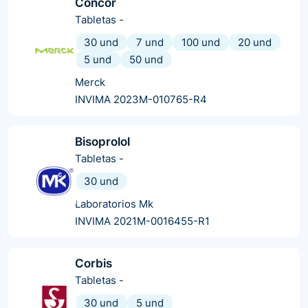
Concor
Tabletas
-
30 und
7 und
100 und
20 und
5 und
50 und
Merck
INVIMA 2023M-010765-R4
Bisoprolol
Tabletas
-
30 und
Laboratorios Mk
INVIMA 2021M-0016455-R1
Corbis
Tabletas
-
30 und
5 und