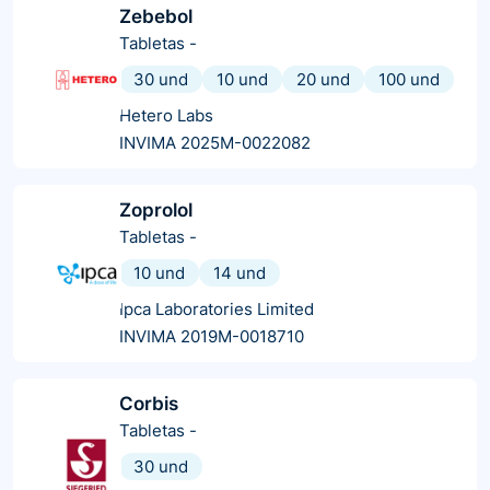
Zebebol
Tabletas
-
30 und
10 und
20 und
100 und
Hetero Labs
INVIMA 2025M-0022082
Zoprolol
Tabletas
-
10 und
14 und
Ipca Laboratories Limited
INVIMA 2019M-0018710
Corbis
Tabletas
-
30 und