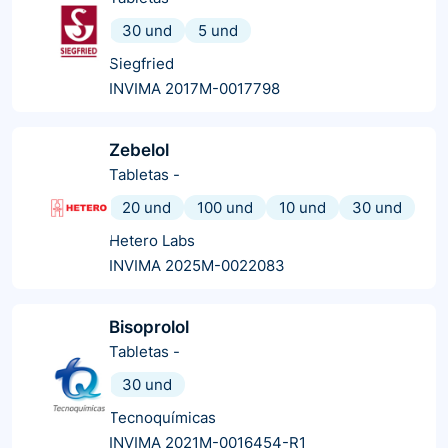
30 und
5 und
Siegfried
INVIMA 2017M-0017798
Zebelol
Tabletas
-
20 und
100 und
10 und
30 und
Hetero Labs
INVIMA 2025M-0022083
Bisoprolol
Tabletas
-
30 und
Tecnoquímicas
INVIMA 2021M-0016454-R1