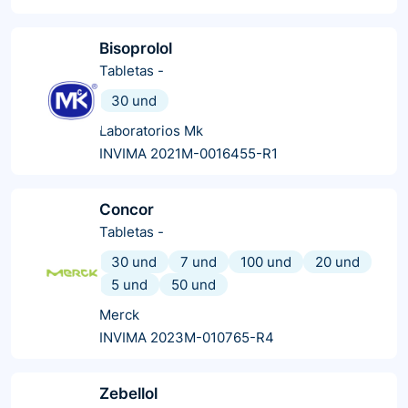
Bisoprolol
Tabletas
-
30 und
Laboratorios Mk
INVIMA 2021M-0016455-R1
Concor
Tabletas
-
30 und
7 und
100 und
20 und
5 und
50 und
Merck
INVIMA 2023M-010765-R4
Zebellol