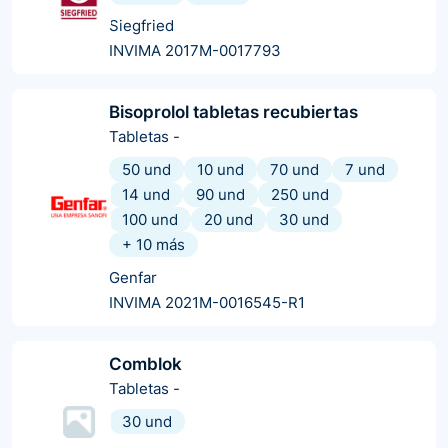
Siegfried
INVIMA 2017M-0017793
Bisoprolol tabletas recubiertas
Tabletas
-
50 und
10 und
70 und
7 und
14 und
90 und
250 und
100 und
20 und
30 und
+
10
más
Genfar
INVIMA 2021M-0016545-R1
Comblok
Tabletas
-
30 und