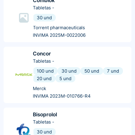
Comblok
Tabletas
-
30 und
Torrent pharmaceuticals
INVIMA 2025M-0022006
Concor
Tabletas
-
100 und
30 und
50 und
7 und
20 und
5 und
Merck
INVIMA 2023M-010766-R4
Bisoprolol
Tabletas
-
30 und