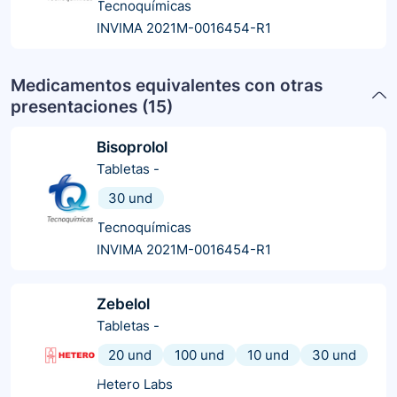
Tecnoquímicas
INVIMA 2021M-0016454-R1
Medicamentos equivalentes con otras
presentaciones (
15
)
Bisoprolol
Tabletas
-
30 und
Tecnoquímicas
INVIMA 2021M-0016454-R1
Zebelol
Tabletas
-
20 und
100 und
10 und
30 und
Hetero Labs