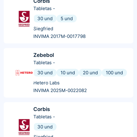
Corbis
Tabletas
-
30 und
5 und
Siegfried
INVIMA 2017M-0017798
Zebebol
Tabletas
-
30 und
10 und
20 und
100 und
Hetero Labs
INVIMA 2025M-0022082
Corbis
Tabletas
-
30 und
Siegfried