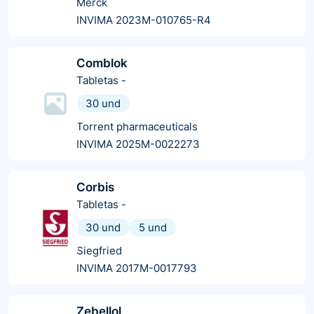
Merck
INVIMA 2023M-010765-R4
Comblok
Tabletas
-
30 und
Torrent pharmaceuticals
INVIMA 2025M-0022273
Corbis
Tabletas
-
30 und
5 und
Siegfried
INVIMA 2017M-0017793
Zebellol