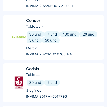
INVIMA 2022M-0017397-R1
Concor
Tabletas
-
30 und
7 und
100 und
20 und
5 und
50 und
Merck
INVIMA 2023M-010765-R4
Corbis
Tabletas
-
30 und
5 und
Siegfried
INVIMA 2017M-0017793