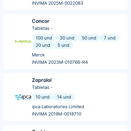
INVIMA 2025M-0022083
Concor
Tabletas
-
100 und
30 und
50 und
7 und
20 und
5 und
Merck
INVIMA 2023M-010766-R4
Zoprolol
Tabletas
-
10 und
14 und
Ipca Laboratories Limited
INVIMA 2019M-0018710