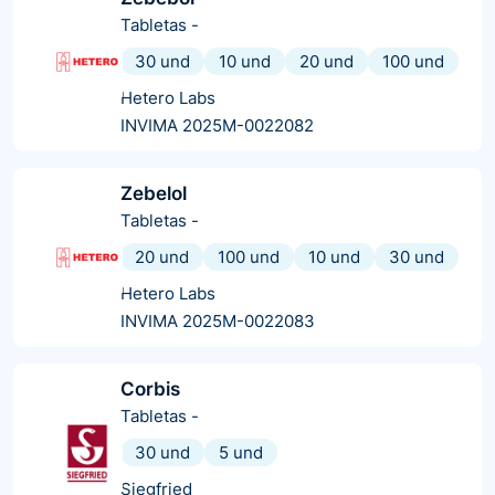
Tabletas
-
30 und
10 und
20 und
100 und
Hetero Labs
INVIMA 2025M-0022082
Zebelol
Tabletas
-
20 und
100 und
10 und
30 und
Hetero Labs
INVIMA 2025M-0022083
Corbis
Tabletas
-
30 und
5 und
Siegfried