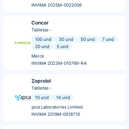
INVIMA 2025M-0022006
Concor
Tabletas
-
100 und
30 und
50 und
7 und
20 und
5 und
Merck
INVIMA 2023M-010766-R4
Zoprolol
Tabletas
-
10 und
14 und
Ipca Laboratories Limited
INVIMA 2019M-0018710