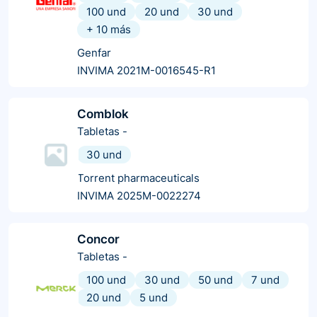
100 und
20 und
30 und
+
10
más
Genfar
INVIMA 2021M-0016545-R1
Comblok
Tabletas
-
30 und
Torrent pharmaceuticals
INVIMA 2025M-0022274
Concor
Tabletas
-
100 und
30 und
50 und
7 und
20 und
5 und