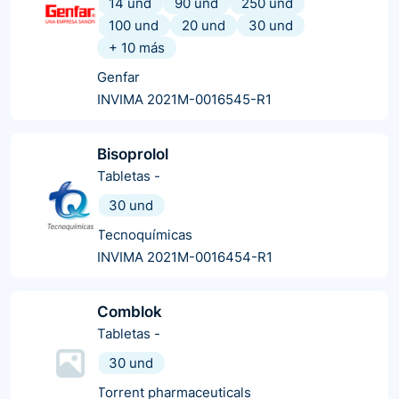
14 und
90 und
250 und
100 und
20 und
30 und
+
10
más
Genfar
INVIMA 2021M-0016545-R1
Bisoprolol
Tabletas
-
30 und
Tecnoquímicas
INVIMA 2021M-0016454-R1
Comblok
Tabletas
-
30 und
Torrent pharmaceuticals