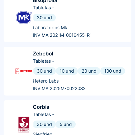
Bisoprolol
Tabletas
-
30 und
Laboratorios Mk
INVIMA 2021M-0016455-R1
Zebebol
Tabletas
-
30 und
10 und
20 und
100 und
Hetero Labs
INVIMA 2025M-0022082
Corbis
Tabletas
-
30 und
5 und
Siegfried