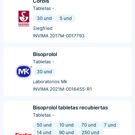
Corbis
Tabletas
-
30 und
5 und
Siegfried
INVIMA 2017M-0017793
Bisoprolol
Tabletas
-
30 und
Laboratorios Mk
INVIMA 2021M-0016455-R1
Bisoprolol tabletas recubiertas
Tabletas
-
50 und
10 und
70 und
7 und
14 und
90 und
250 und