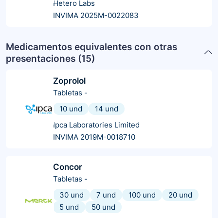
Hetero Labs
INVIMA 2025M-0022083
Medicamentos equivalentes con otras
presentaciones (
15
)
Zoprolol
Tabletas
-
10 und
14 und
Ipca Laboratories Limited
INVIMA 2019M-0018710
Concor
Tabletas
-
30 und
7 und
100 und
20 und
5 und
50 und