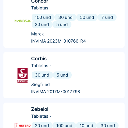
Concor
Tabletas
-
100 und
30 und
50 und
7 und
20 und
5 und
Merck
INVIMA 2023M-010766-R4
Corbis
Tabletas
-
30 und
5 und
Siegfried
INVIMA 2017M-0017798
Zebelol
Tabletas
-
20 und
100 und
10 und
30 und