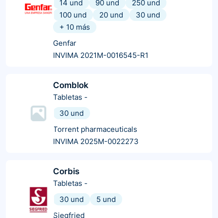
14 und
90 und
250 und
100 und
20 und
30 und
+
10
más
Genfar
INVIMA 2021M-0016545-R1
Comblok
Tabletas
-
30 und
Torrent pharmaceuticals
INVIMA 2025M-0022273
Corbis
Tabletas
-
30 und
5 und
Siegfried