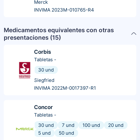
Merck
INVIMA 2023M-010765-R4
Medicamentos equivalentes con otras
presentaciones (
15
)
Corbis
Tabletas
-
30 und
Siegfried
INVIMA 2022M-0017397-R1
Concor
Tabletas
-
30 und
7 und
100 und
20 und
5 und
50 und