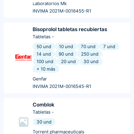
Laboratorios Mk
INVIMA 2021M-0016455-R1
Bisoprolol tabletas recubiertas
Tabletas
-
50 und
10 und
70 und
7 und
14 und
90 und
250 und
100 und
20 und
30 und
+
10
más
Genfar
INVIMA 2021M-0016545-R1
Comblok
Tabletas
-
30 und
Torrent pharmaceuticals