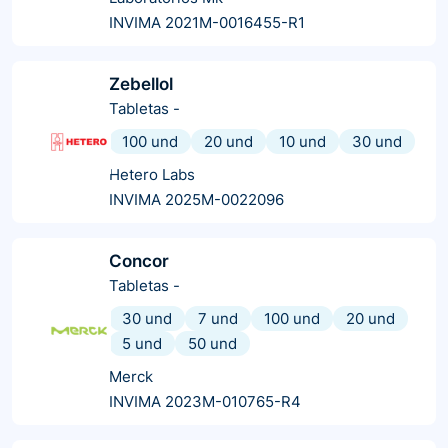
INVIMA 2021M-0016455-R1
Zebellol
Tabletas
-
100 und
20 und
10 und
30 und
Hetero Labs
INVIMA 2025M-0022096
Concor
Tabletas
-
30 und
7 und
100 und
20 und
5 und
50 und
Merck
INVIMA 2023M-010765-R4