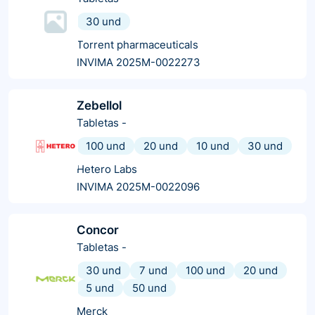
30 und
Torrent pharmaceuticals
INVIMA 2025M-0022273
Zebellol
Tabletas
-
100 und
20 und
10 und
30 und
Hetero Labs
INVIMA 2025M-0022096
Concor
Tabletas
-
30 und
7 und
100 und
20 und
5 und
50 und
Merck