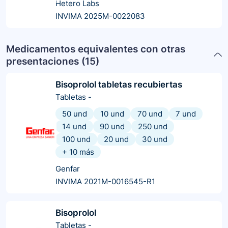
Hetero Labs
INVIMA 2025M-0022083
Medicamentos equivalentes con otras
presentaciones (
15
)
Bisoprolol tabletas recubiertas
Tabletas
-
50 und
10 und
70 und
7 und
14 und
90 und
250 und
100 und
20 und
30 und
+
10
más
Genfar
INVIMA 2021M-0016545-R1
Bisoprolol
Tabletas
-