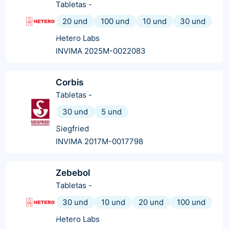
Tabletas
-
20 und
100 und
10 und
30 und
Hetero Labs
INVIMA 2025M-0022083
Corbis
Tabletas
-
30 und
5 und
Siegfried
INVIMA 2017M-0017798
Zebebol
Tabletas
-
30 und
10 und
20 und
100 und
Hetero Labs