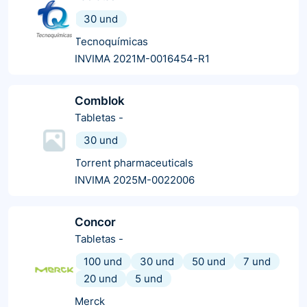
30 und
Tecnoquímicas
INVIMA 2021M-0016454-R1
Comblok
Tabletas
-
30 und
Torrent pharmaceuticals
INVIMA 2025M-0022006
Concor
Tabletas
-
100 und
30 und
50 und
7 und
20 und
5 und
Merck