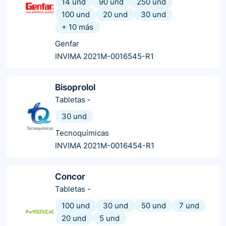
14 und
90 und
250 und
100 und
20 und
30 und
+
10
más
Genfar
INVIMA 2021M-0016545-R1
Bisoprolol
Tabletas
-
30 und
Tecnoquímicas
INVIMA 2021M-0016454-R1
Concor
Tabletas
-
100 und
30 und
50 und
7 und
20 und
5 und