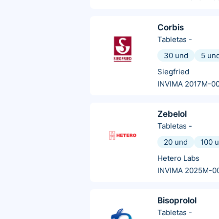
Corbis
Tabletas
-
30 und
5 un
Siegfried
INVIMA 2017M-0
Zebelol
Tabletas
-
20 und
100 
Hetero Labs
INVIMA 2025M-0
Bisoprolol
Tabletas
-