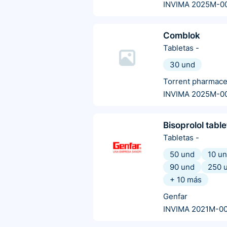
INVIMA 2025M-0
Comblok
Tabletas
-
30 und
Torrent pharmace
INVIMA 2025M-0
Bisoprolol tabl
Tabletas
-
50 und
10 u
90 und
250 
+
10
más
Genfar
INVIMA 2021M-0