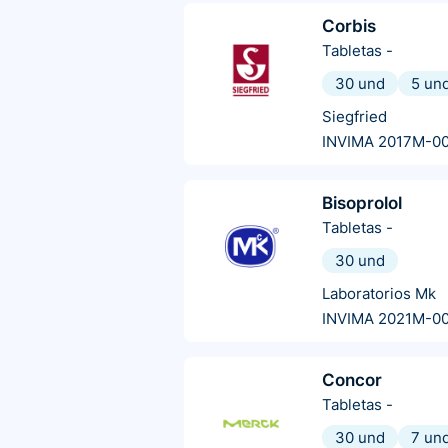
Corbis
Tabletas
-
30 und
5 un
Siegfried
INVIMA 2017M-0
Bisoprolol
Tabletas
-
30 und
Laboratorios Mk
INVIMA 2021M-0
Concor
Tabletas
-
30 und
7 un