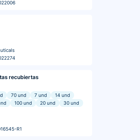
022006
uticals
022274
etas recubiertas
nd
70 und
7 und
14 und
und
100 und
20 und
30 und
016545-R1