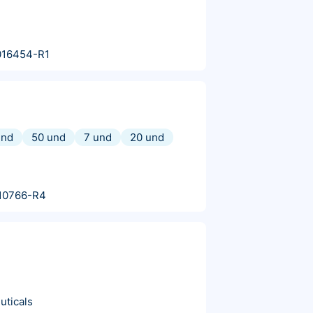
016454-R1
und
50 und
7 und
20 und
10766-R4
uticals