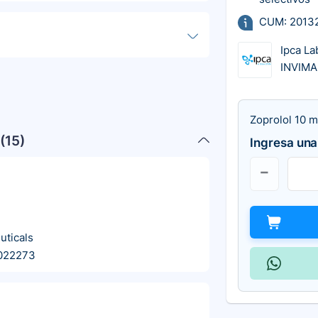
CUM: 2013
Ipca La
INVIMA
Zoprolol 10 m
(
15
)
Ingresa una
uticals
022273