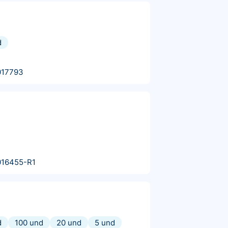
d
017793
016455-R1
d
100 und
20 und
5 und