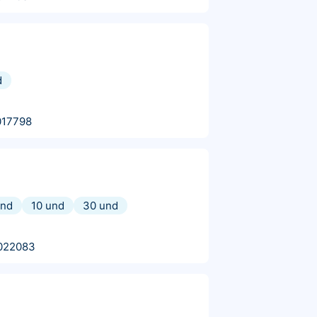
d
017798
und
10 und
30 und
022083