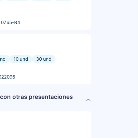
10765-R4
und
10 und
30 und
022096
con otras presentaciones