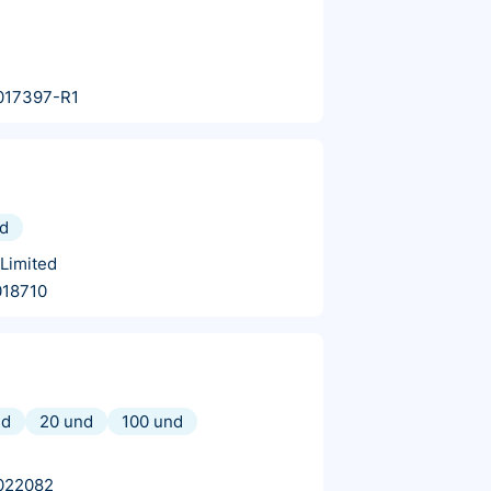
017397-R1
d
 Limited
018710
nd
20 und
100 und
022082