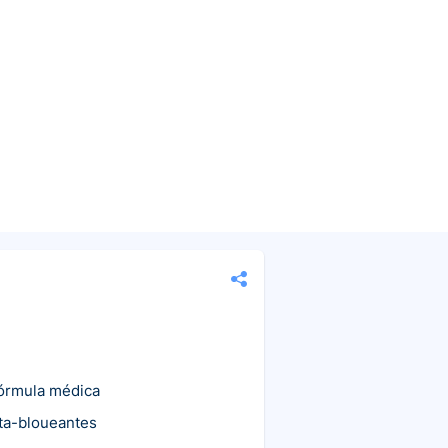
fórmula médica
ta-bloueantes