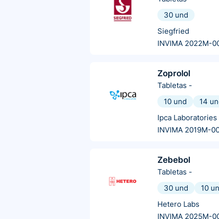
30 und
Siegfried
INVIMA 2022M-0
Zoprolol
Tabletas
-
10 und
14 un
Ipca Laboratories
INVIMA 2019M-0
Zebebol
Tabletas
-
30 und
10 u
Hetero Labs
INVIMA 2025M-0