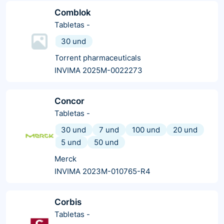
Comblok
Tabletas
-
30 und
Torrent pharmaceuticals
INVIMA 2025M-0022273
Concor
Tabletas
-
30 und
7 und
100 und
20 und
5 und
50 und
Merck
INVIMA 2023M-010765-R4
Corbis
Tabletas
-