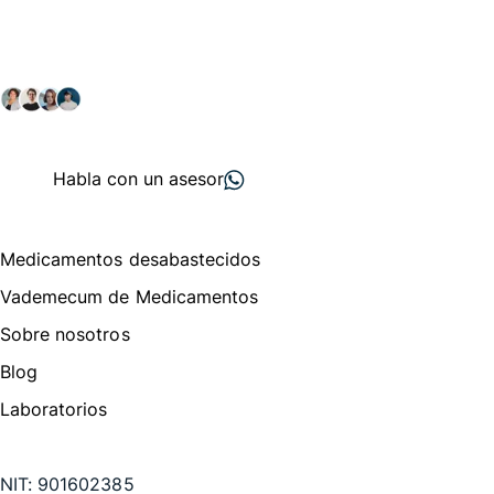
comunidad farmacéutica
Explora nuestras soluciones y servicios para el sector
salud y farmacéutico.
+ 2000
proveedores
nos recomiendan
Habla con un asesor
Menú de navegación
Medicamentos desabastecidos
Vademecum de Medicamentos
Sobre nosotros
Blog
Laboratorios
Te puede interesar
NIT:
901602385