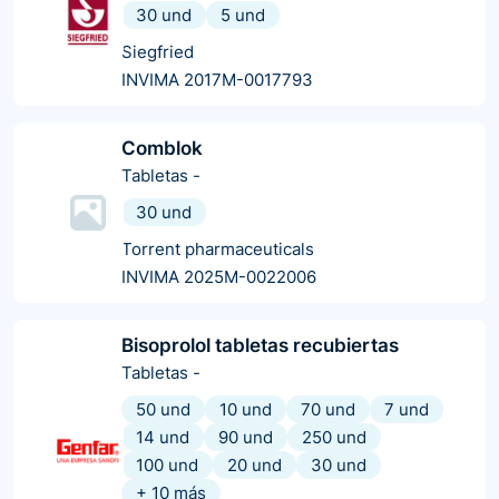
30 und
5 und
Siegfried
INVIMA 2017M-0017793
Comblok
Tabletas
-
30 und
Torrent pharmaceuticals
INVIMA 2025M-0022006
Bisoprolol tabletas recubiertas
Tabletas
-
50 und
10 und
70 und
7 und
14 und
90 und
250 und
100 und
20 und
30 und
+
10
más