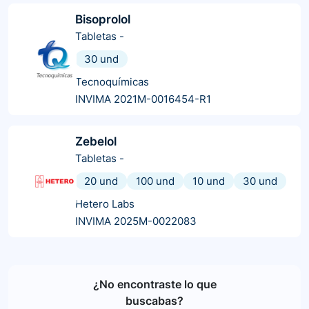
Bisoprolol
Tabletas
-
30 und
Tecnoquímicas
INVIMA 2021M-0016454-R1
Zebelol
Tabletas
-
20 und
100 und
10 und
30 und
Hetero Labs
INVIMA 2025M-0022083
¿No encontraste lo que
buscabas?