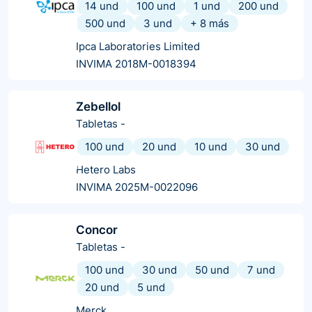
14 und
100 und
1 und
200 und
500 und
3 und
+
8
más
Ipca Laboratories Limited
INVIMA 2018M-0018394
Zebellol
Tabletas
-
100 und
20 und
10 und
30 und
Hetero Labs
INVIMA 2025M-0022096
Concor
Tabletas
-
100 und
30 und
50 und
7 und
20 und
5 und
Merck