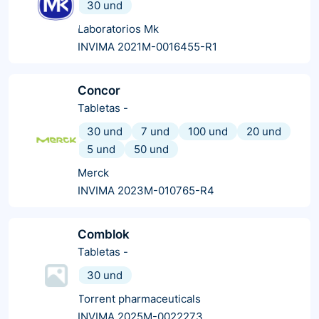
30 und
Laboratorios Mk
INVIMA 2021M-0016455-R1
Concor
Tabletas
-
30 und
7 und
100 und
20 und
5 und
50 und
Merck
INVIMA 2023M-010765-R4
Comblok
Tabletas
-
30 und
Torrent pharmaceuticals
INVIMA 2025M-0022273