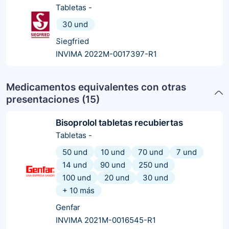
Tabletas
-
30 und
Siegfried
INVIMA 2022M-0017397-R1
Medicamentos equivalentes con otras
presentaciones (
15
)
Bisoprolol tabletas recubiertas
Tabletas
-
50 und
10 und
70 und
7 und
14 und
90 und
250 und
100 und
20 und
30 und
+
10
más
Genfar
INVIMA 2021M-0016545-R1