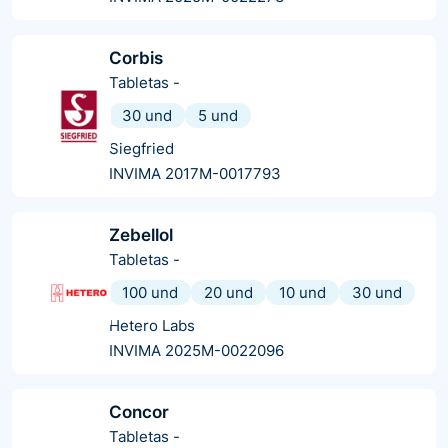
Corbis
Tabletas
-
30 und
5 und
Siegfried
INVIMA 2017M-0017793
Zebellol
Tabletas
-
100 und
20 und
10 und
30 und
Hetero Labs
INVIMA 2025M-0022096
Concor
Tabletas
-