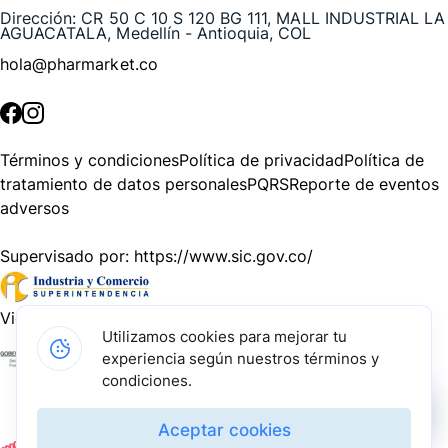
Dirección:
CR 50 C 10 S 120 BG 111, MALL INDUSTRIAL LA
AGUACATALA, Medellín - Antioquia, COL
hola@pharmarket.co
©
2026
Pharmarket. Todos los derechos reservados.
Términos y condiciones
Política de privacidad
Política de
tratamiento de datos personales
PQRS
Reporte de eventos
adversos
Supervisado por:
https://www.sic.gov.co/
Vigilado por:
https://www.dssa.gov.co/
Utilizamos cookies para mejorar tu
experiencia según nuestros términos y
Gracias a nuestros impulsadores, podemos presentarte la
condiciones.
solución tecnológica más avanzada para resolver los
desafíos farmacéuticos de la actualidad.
Aceptar cookies