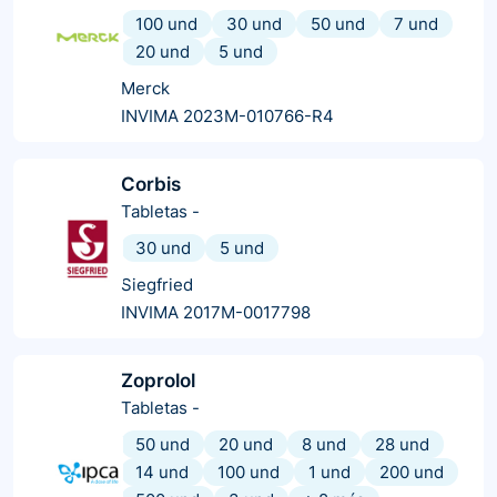
100 und
30 und
50 und
7 und
20 und
5 und
Merck
INVIMA 2023M-010766-R4
Corbis
Tabletas
-
30 und
5 und
Siegfried
INVIMA 2017M-0017798
Zoprolol
Tabletas
-
50 und
20 und
8 und
28 und
14 und
100 und
1 und
200 und