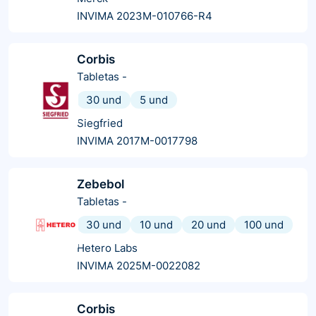
INVIMA 2023M-010766-R4
Corbis
Tabletas
-
30 und
5 und
Siegfried
INVIMA 2017M-0017798
Zebebol
Tabletas
-
30 und
10 und
20 und
100 und
Hetero Labs
INVIMA 2025M-0022082
Corbis