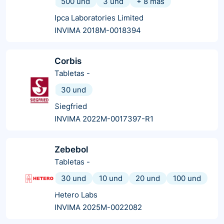
500 und
3 und
+
8
más
Ipca Laboratories Limited
INVIMA 2018M-0018394
Corbis
Tabletas
-
30 und
Siegfried
INVIMA 2022M-0017397-R1
Zebebol
Tabletas
-
30 und
10 und
20 und
100 und
Hetero Labs
INVIMA 2025M-0022082