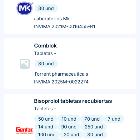
30 und
Laboratorios Mk
INVIMA 2021M-0016455-R1
Comblok
Tabletas
-
30 und
Torrent pharmaceuticals
INVIMA 2025M-0022274
Bisoprolol tabletas recubiertas
Tabletas
-
50 und
10 und
70 und
7 und
14 und
90 und
250 und
100 und
20 und
30 und