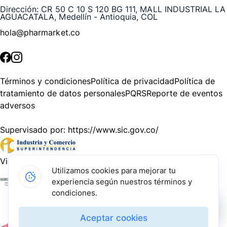
Dirección:
CR 50 C 10 S 120 BG 111, MALL INDUSTRIAL LA
AGUACATALA, Medellín - Antioquia, COL
hola@pharmarket.co
©
2026
Pharmarket. Todos los derechos reservados.
Términos y condiciones
Política de privacidad
Política de
tratamiento de datos personales
PQRS
Reporte de eventos
adversos
Supervisado por:
https://www.sic.gov.co/
Vigilado por:
https://www.dssa.gov.co/
Utilizamos cookies para mejorar tu
experiencia según nuestros términos y
Gracias a nuestros impulsadores, podemos presentarte la
condiciones.
solución tecnológica más avanzada para resolver los
desafíos farmacéuticos de la actualidad.
Aceptar cookies