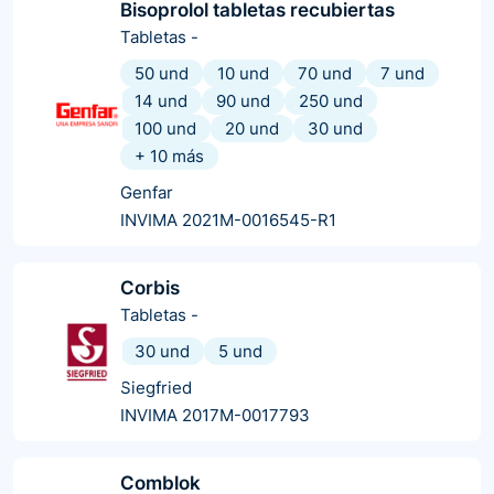
Bisoprolol tabletas recubiertas
Tabletas
-
50 und
10 und
70 und
7 und
14 und
90 und
250 und
100 und
20 und
30 und
+
10
más
Genfar
INVIMA 2021M-0016545-R1
Corbis
Tabletas
-
30 und
5 und
Siegfried
INVIMA 2017M-0017793
Comblok