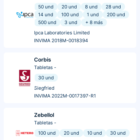
50 und
20 und
8 und
28 und
14 und
100 und
1 und
200 und
500 und
3 und
+
8
más
Ipca Laboratories Limited
INVIMA 2018M-0018394
Corbis
Tabletas
-
30 und
Siegfried
INVIMA 2022M-0017397-R1
Zebellol
Tabletas
-
100 und
20 und
10 und
30 und