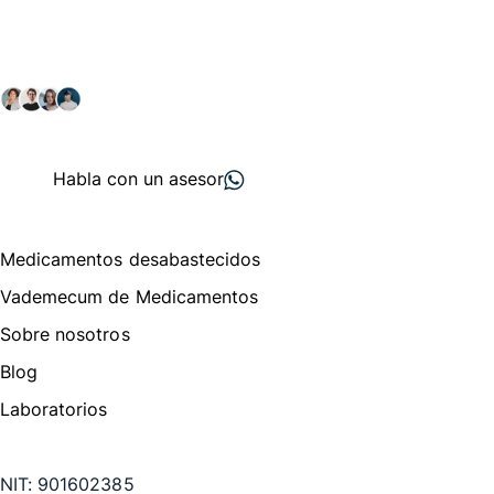
comunidad farmacéutica
Explora nuestras soluciones y servicios para el sector
salud y farmacéutico.
+ 2000
proveedores
nos recomiendan
Habla con un asesor
Menú de navegación
Medicamentos desabastecidos
Vademecum de Medicamentos
Sobre nosotros
Blog
Laboratorios
Te puede interesar
NIT:
901602385