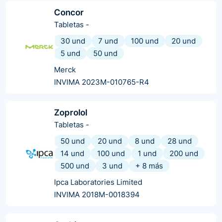
Concor
Tabletas
-
30 und
7 und
100 und
20 und
5 und
50 und
Merck
INVIMA 2023M-010765-R4
Zoprolol
Tabletas
-
50 und
20 und
8 und
28 und
14 und
100 und
1 und
200 und
500 und
3 und
+
8
más
Ipca Laboratories Limited
INVIMA 2018M-0018394