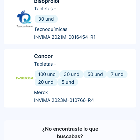
Bisoprolol
Tabletas
-
30 und
Tecnoquímicas
INVIMA 2021M-0016454-R1
Concor
Tabletas
-
100 und
30 und
50 und
7 und
20 und
5 und
Merck
INVIMA 2023M-010766-R4
¿No encontraste lo que
buscabas?