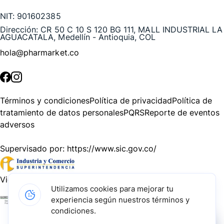
NIT:
901602385
Dirección:
CR 50 C 10 S 120 BG 111, MALL INDUSTRIAL LA
AGUACATALA, Medellín - Antioquia, COL
hola@pharmarket.co
©
2026
Pharmarket. Todos los derechos reservados.
Términos y condiciones
Política de privacidad
Política de
tratamiento de datos personales
PQRS
Reporte de eventos
adversos
Supervisado por:
https://www.sic.gov.co/
Vigilado por:
https://www.dssa.gov.co/
Utilizamos cookies para mejorar tu
experiencia según nuestros términos y
Gracias a nuestros impulsadores, podemos presentarte la
condiciones.
solución tecnológica más avanzada para resolver los