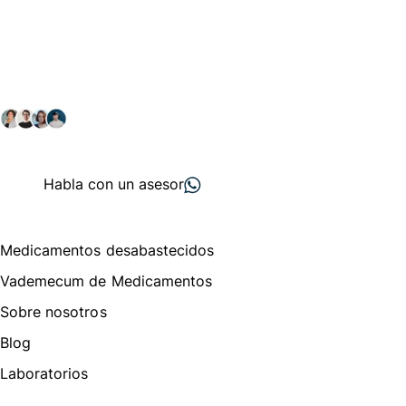
Conéctate con nuestra
comunidad farmacéutica
Explora nuestras soluciones y servicios para el sector
salud y farmacéutico.
+ 2000
proveedores
nos recomiendan
Habla con un asesor
Menú de navegación
Medicamentos desabastecidos
Vademecum de Medicamentos
Sobre nosotros
Blog
Laboratorios
Te puede interesar