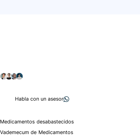
Conéctate con nuestra
comunidad farmacéutica
Explora nuestras soluciones y servicios para el sector
salud y farmacéutico.
+ 2000
proveedores
nos recomiendan
Habla con un asesor
Menú de navegación
Medicamentos desabastecidos
Vademecum de Medicamentos