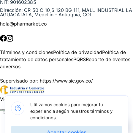
NIT:
901602385
Dirección:
CR 50 C 10 S 120 BG 111, MALL INDUSTRIAL LA
AGUACATALA, Medellín - Antioquia, COL
hola@pharmarket.co
©
2026
Pharmarket. Todos los derechos reservados.
Términos y condiciones
Política de privacidad
Política de
tratamiento de datos personales
PQRS
Reporte de eventos
adversos
Supervisado por:
https://www.sic.gov.co/
Vigilado por:
https://www.dssa.gov.co/
Utilizamos cookies para mejorar tu
experiencia según nuestros términos y
Gracias a nuestros impulsadores, podemos presentarte la
condiciones.
solución tecnológica más avanzada para resolver los
desafíos farmacéuticos de la actualidad.
Aceptar cookies