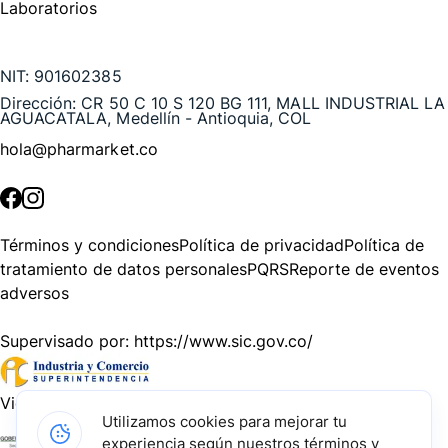
Laboratorios
Te puede interesar
NIT:
901602385
Dirección:
CR 50 C 10 S 120 BG 111, MALL INDUSTRIAL LA
AGUACATALA, Medellín - Antioquia, COL
hola@pharmarket.co
©
2026
Pharmarket. Todos los derechos reservados.
Términos y condiciones
Política de privacidad
Política de
tratamiento de datos personales
PQRS
Reporte de eventos
adversos
Supervisado por:
https://www.sic.gov.co/
Vigilado por:
https://www.dssa.gov.co/
Utilizamos cookies para mejorar tu
experiencia según nuestros términos y