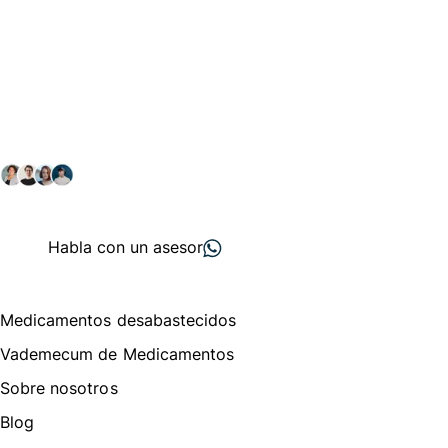
Conéctate con nuestra
comunidad farmacéutica
Explora nuestras soluciones y servicios para el sector
salud y farmacéutico.
+ 2000
proveedores
nos recomiendan
Habla con un asesor
Menú de navegación
Medicamentos desabastecidos
Vademecum de Medicamentos
Sobre nosotros
Blog