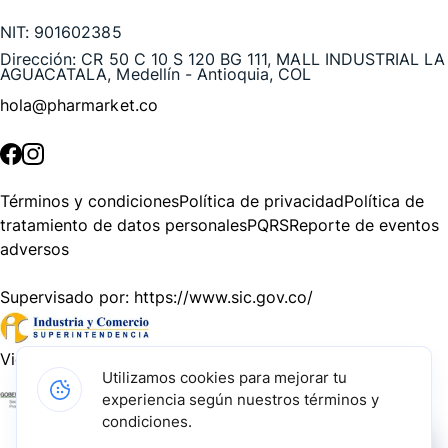
NIT:
901602385
Dirección:
CR 50 C 10 S 120 BG 111, MALL INDUSTRIAL LA
AGUACATALA, Medellín - Antioquia, COL
hola@pharmarket.co
©
2026
Pharmarket. Todos los derechos reservados.
Términos y condiciones
Política de privacidad
Política de
tratamiento de datos personales
PQRS
Reporte de eventos
adversos
Supervisado por:
https://www.sic.gov.co/
Vigilado por:
https://www.dssa.gov.co/
Utilizamos cookies para mejorar tu
experiencia según nuestros términos y
Gracias a nuestros impulsadores, podemos presentarte la
condiciones.
solución tecnológica más avanzada para resolver los