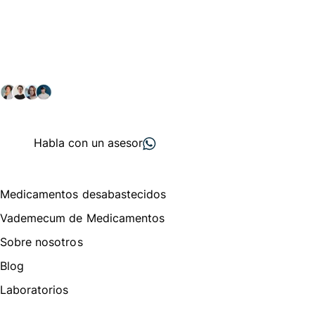
Conéctate con nuestra
comunidad farmacéutica
Explora nuestras soluciones y servicios para el sector
salud y farmacéutico.
+ 2000
proveedores
nos recomiendan
Habla con un asesor
Menú de navegación
Medicamentos desabastecidos
Vademecum de Medicamentos
Sobre nosotros
Blog
Laboratorios
Te puede interesar